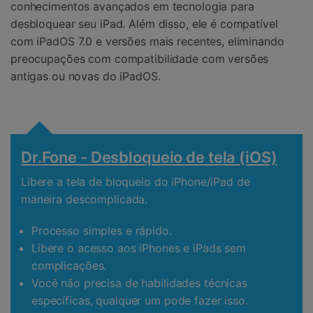
conhecimentos avançados em tecnologia para
desbloquear seu iPad. Além disso, ele é compatível
com iPadOS 7.0 e versões mais recentes, eliminando
preocupações com compatibilidade com versões
antigas ou novas do iPadOS.
Dr.Fone - Desbloqueio de tela (iOS)
Libere a tela de bloqueio do iPhone/iPad de
maneira descomplicada.
Processo simples e rápido.
Libere o acesso aos iPhones e iPads sem
complicações.
Você não precisa de habilidades técnicas
específicas, qualquer um pode fazer isso.