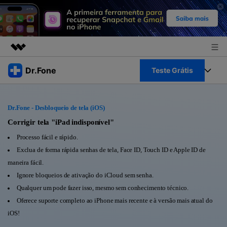
Produtos em destaque
Dr.Fone
Teste Grátis
Criatividade digital com IA generativa
Negócios
Toolkit Completo
Utilitários
Dr.Fone - Desbloqueio de tela (iOS)
Visão geral
Sobre nós
Veja Toolkit Completo >
Corrigir tela "iPad indisponível"
Productos
Soluções
Processo fácil e rápido.
Sala de imprensa
Para PC
Exclua de forma rápida senhas de tela, Face ID, Touch ID e Apple ID de
Guia & Suporte
maneira fácil.
Loja
Para Celular
Ignore bloqueios de ativação do iCloud sem senha.
Ações rápidas
Recursos
Qualquer um pode fazer isso, mesmo sem conhecimento técnico.
Online
Dicas
Oferece suporte completo ao iPhone mais recente e à versão mais atual do
Transferir Dados
iOS!
Entrar
Centro de Ajuda