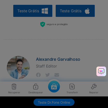
Teste Grátis
Teste Grátis
seguro e protegido
Alexandre Garvalhoso
Staff Editor
Recuperar
Desbloquear
Transferir
Reparar
>
How-to
>
Desbloquear Dispositivos
> alterar localização Corrigir
Teste Dr.Fone Online
tela 'iPad indisponível' com 4 soluções fáceis