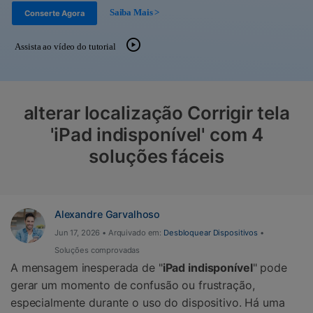
Gerenciador de dados
Ver Todos Os Aplicativos
Saiba Mais >
Conserte Agora
Reparar Celular
Assista ao vídeo do tutorial
Proteção do celular
Encontre Mais Soluções
alterar localização Corrigir tela
'iPad indisponível' com 4
soluções fáceis
Alexandre Garvalhoso
Jun 17, 2026 • Arquivado em:
Desbloquear Dispositivos
•
Soluções comprovadas
A mensagem inesperada de "
iPad indisponível
" pode
gerar um momento de confusão ou frustração,
especialmente durante o uso do dispositivo. Há uma