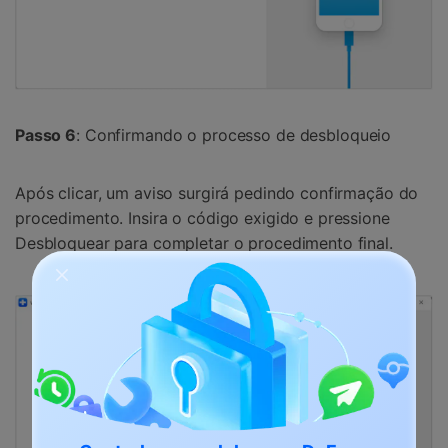
Passo 6
: Confirmando o processo de desbloqueio
Após clicar, um aviso surgirá pedindo confirmação do
procedimento. Insira o código exigido e pressione
Desbloquear para completar o procedimento final.