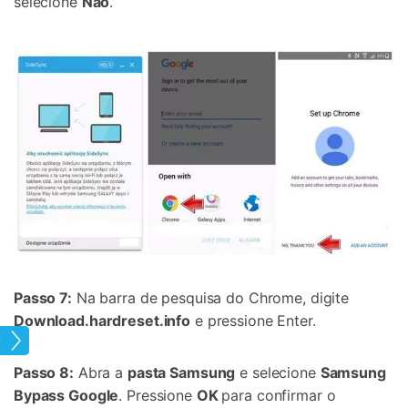
selecione
Não
.
Passo 7:
Na barra de pesquisa do Chrome, digite
Download.hardreset.info
e pressione Enter.
Tela
Passo 8:
Abra a
pasta Samsung
e selecione
Samsung
Bypass Google
. Pressione
OK
para confirmar o