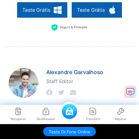
Teste Grátis
Teste Grátis
Seguro & Protegido
Alexandre Garvalhoso
Staff Editor
Recuperar
Desbloquear
Transferir
Reparar
>
How-to
>
Desbloquear Dispositivos
> Ignorar o FRP do Google
Teste Dr.Fone Online
sem OTG para Desbloquear seu telefone