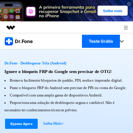
Produtos em destaque
Dr.Fone
Teste Grátis
Criatividade digital com IA generativa
Negócios
Toolkit Completo
Utilitários
Dr.Fone - Desbloquear Tela (Android)
Visão geral
Sobre nós
Veja Toolkit Completo >
Ignore o bloqueio FRP do Google sem precisar de OTG!
Productos
Soluções
Remova facilmente bloqueios de padrão, PIN, senha e impressão digital.
Sala de imprensa
Para PC
Passe o bloqueio FRP do Android sem precisar de PIN ou conta do Google.
Guia & Suporte
Compatível com uma ampla gama de dispositivos Android.
Loja
Para Celular
Proporciona uma solução de desbloqueio segura e confiável. Não é
Ações rápidas
Recursos
necessário ter conhecimentos técnicos prévios.
Online
Dicas
Transferir Dados
Saiba Mais>
Bypass Agora
Entrar
Centro de Ajuda