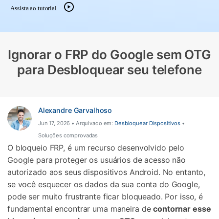
Gerenciador de dados
Ver Todos Os Aplicativos
Assista ao tutorial
Reparar Celular
Proteção do celular
Ignorar o FRP do Google sem OTG
para Desbloquear seu telefone
Encontre Mais Soluções
Alexandre Garvalhoso
Jun 17, 2026 • Arquivado em:
Desbloquear Dispositivos
•
Soluções comprovadas
O bloqueio FRP, é um recurso desenvolvido pelo
Google para proteger os usuários de acesso não
autorizado aos seus dispositivos Android. No entanto,
se você esquecer os dados da sua conta do Google,
pode ser muito frustrante ficar bloqueado. Por isso, é
fundamental encontrar uma maneira de
contornar esse