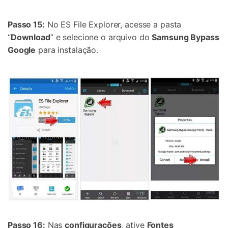
Controle seu celular com Dr.Fone
50M+ usuários, 17+ anos
Passo 15:
No ES File Explorer, acesse a pasta
Desbloqueie e repare seu celular
“
Download
” e selecione o arquivo do
Samsung Bypass
Recupere, proteja e transfira dados faclimente
Tecnologia de IA, sem complicação
Google
para instalação.
Teste Online
Abrir APP
Passo 16:
Nas
configurações
, ative
Fontes