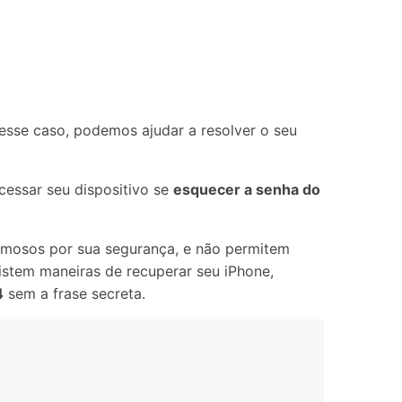
Localização Virtual
Mudar Localização iOS e
Android
esse caso, podemos ajudar a resolver o seu
essar seu dispositivo se
esquecer a senha do
amosos por sua segurança, e não permitem
istem maneiras de recuperar seu iPhone,
4
sem a frase secreta.