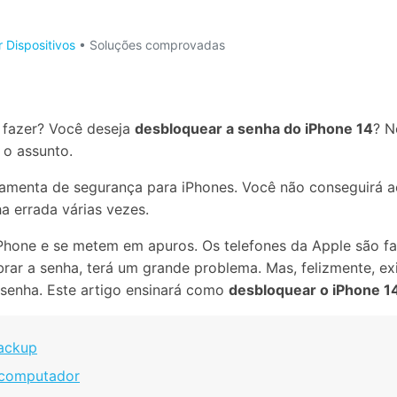
Apagador de Dados
Ver todos os produtos
 do iTunes
Apagar
Apagar
 Dispositivos
• Soluções comprovadas
dados
dados
iPhone
Android
Ver Todos Os Aplicativos
 fazer? Você deseja
desbloquear a senha do iPhone 14
? N
 o assunto.
amenta de segurança para iPhones. Você não conseguirá ac
ha errada várias vezes.
hone e se metem em apuros. Os telefones da Apple são f
rar a senha, terá um grande problema. Mas, felizmente, ex
senha. Este artigo ensinará como
desbloquear o iPhone 1
backup
 computador