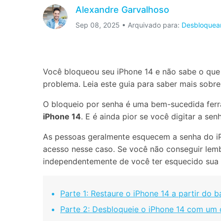
Alexandre Garvalhoso
Consertar erros
Sep 08, 2025 • Arquivado para:
Desbloquear
Abrir APP
Abrir APP
Você bloqueou seu iPhone 14 e não sabe o que
problema. Leia este guia para saber mais sobre
Abrir APP
Abrir APP
O bloqueio por senha é uma bem-sucedida ferr
iPhone 14
. E é ainda pior se você digitar a sen
As pessoas geralmente esquecem a senha do iP
acesso nesse caso. Se você não conseguir lemb
independentemente de você ter esquecido sua 
Parte 1: Restaure o iPhone 14 a partir do 
Parte 2: Desbloqueie o iPhone 14 com um