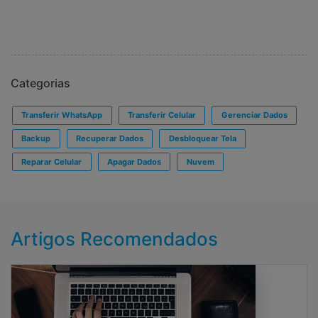
Categorias
Transferir WhatsApp
Transferir Celular
Gerenciar Dados
Backup
Recuperar Dados
Desbloquear Tela
Reparar Celular
Apagar Dados
Nuvem
Artigos Recomendados