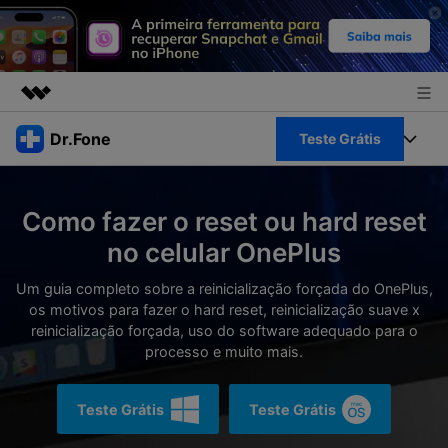
Produtos em destaque
Dr.Fone
Teste Grátis
Criatividade digital com IA generativa
Negócios
Toolkit Completo
Utilitários
Como fazer o reset ou hard reset
Visão geral
Sobre nós
Veja Toolkit Completo >
no celular OnePlus
Productos
Soluções
Sala de imprensa
Um guia completo sobre a reinicialização forçada do OnePlus,
Para PC
Guia & Suporte
os motivos para fazer o hard reset, reinicialização suave x
reinicialização forçada, uso do software adequado para o
Loja
Para Celular
processo e muito mais.
Ações rápidas
Recursos
Online
Dicas
Teste Grátis
Teste Grátis
Transferir Dados
Entrar
Centro de Ajuda