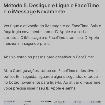
Controle seu celular com Dr.Fone
Método 5. Desligue e Ligue o FaceTime
50M+ usuários, 17+ anos
e o iMessage Novamente
Desbloqueie e repare seu celular
Recupere, proteja e transfira dados faclimente
Tecnologia de IA, sem complicação
Verifique a ativação do iMessage e do FaceTime. Saia e
faça login novamente com o ID Apple e a senha
Teste Online
Abrir APP
corretos. O iMessage e o FaceTime usam seu ID Apple
mesmo em segundo plano.
Abaixo estão os passos para desativar o FaceTime:
Abra Configurações, toque em FaceTime e desative o
botão. Em seguida, aguarde alguns segundos e toque
no botão novamente para ligá-lo. Ao ativar o FaceTime,
você precisa inserir seu ID Apple e senha.