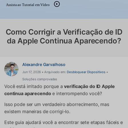
Gerenciador de dados
Ver Todos Os Aplicativos
Assista ao Tutorial em Vídeo
Reparar Celular
Proteção do celular
Como Corrigir a Verificação de ID
da Apple Continua Aparecendo?
Encontre Mais Soluções
Alexandre Garvalhoso
Jun 17, 2026 • Arquivado em:
Desbloquear Dispositivos
•
Soluções comprovadas
Você está irritado porque a
verificação do ID Apple
continua aparecendo
e interrompendo você?
Isso pode ser um verdadeiro aborrecimento, mas
existem maneiras de corrigi-lo.
Este guia ajudará você a encontrar sete etapas fáceis e