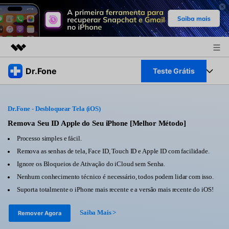
Produtos em destaque
Dr.Fone
Teste Grátis
Criatividade digital com IA generativa
Negócios
Toolkit Completo
Utilitários
Dr.Fone - Desbloquear Tela (iOS)
Visão geral
Sobre nós
Veja Toolkit Completo >
Remova Seu ID Apple do Seu iPhone [Melhor Método]
Productos
Soluções
Processo simples e fácil.
Sala de imprensa
Para PC
Remova as senhas de tela, Face ID, Touch ID e Apple ID com facilidade.
Guia & Suporte
Ignore os Bloqueios de Ativação do iCloud sem Senha.
Loja
Para Celular
Nenhum conhecimento técnico é necessário, todos podem lidar com isso.
Ações rápidas
Recursos
Suporta totalmente o iPhone mais recente e a versão mais recente do iOS!
Online
Dicas
Transferir Dados
Saiba Mais >
Remover Agora
Entrar
Centro de Ajuda