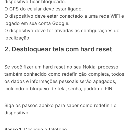
dispositivo ficar bloqueado.
O GPS do celular deve estar ligado.
O dispositivo deve estar conectado a uma rede WiFi e
logado em sua conta Google.
O dispositivo deve ter ativadas as configurações de
localização.
Controle seu celular com Dr.Fone
2. Desbloquear tela com hard reset
50M+ usuários, 17+ anos
Desbloqueie e repare seu celular
Recupere, proteja e transfira dados faclimente
Tecnologia de IA, sem complicação
Se você fizer um hard reset no seu Nokia, processo
também conhecido como redefinição completa, todos
Teste Online
Abrir APP
os dados e informações pessoais serão apagados,
incluindo o bloqueio de tela, senha, padrão e PIN.
Siga os passos abaixo para saber como redefinir o
dispositivo.
Passo 1
: Desligue o telefone.