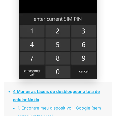
4 Maneiras fáceis de desbloquear a tela de
celular Nokia
1. Encontre meu dispositivo - Google (sem