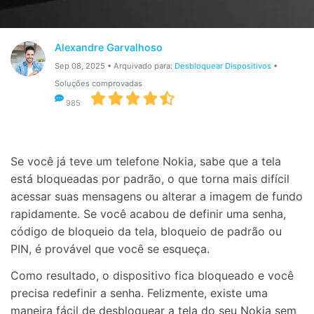
Gerenciador de dados
Ver Todos Os Aplicativos
Reparar Celular
Alexandre Garvalhoso
Proteção do celular
Sep 08, 2025 • Arquivado para:
Desbloquear Dispositivos
•
Soluções comprovadas
985
Encontre Mais Soluções
Se você já teve um telefone Nokia, sabe que a tela
está bloqueadas por padrão, o que torna mais difícil
acessar suas mensagens ou alterar a imagem de fundo
rapidamente. Se você acabou de definir uma senha,
código de bloqueio da tela, bloqueio de padrão ou
PIN, é provável que você se esqueça.
Como resultado, o dispositivo fica bloqueado e você
precisa redefinir a senha. Felizmente, existe uma
maneira fácil de desbloquear a tela do seu Nokia sem