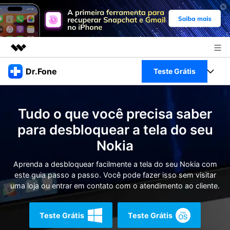
Produtos em destaque
Dr.Fone
Teste Grátis
Criatividade digital com IA generativa
Negócios
Toolkit Completo
Utilitários
Tudo o que você precisa saber
Visão geral
Sobre nós
Veja Toolkit Completo >
para desbloquear a tela do seu
Productos
Soluções
Nokia
Sala de imprensa
Para PC
Guia & Suporte
Aprenda a desbloquear facilmente a tela do seu Nokia com
Loja
este guia passo a passo. Você pode fazer isso sem visitar
Para Celular
Ações rápidas
uma loja ou entrar em contato com o atendimento ao cliente.
Recursos
Online
Dicas
Transferir Dados
Teste Grátis
Teste Grátis
Entrar
Centro de Ajuda