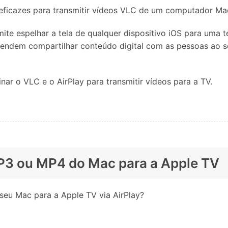
Apagador de Dados
e eficazes para transmitir vídeos VLC de um computador Ma
Ver todos os produtos
 do iTunes
Apagar
Apagar
dados
dados
te espelhar a tela de qualquer dispositivo iOS para uma te
iPhone
Android
Ver Todos Os Aplicativos
etendem compartilhar conteúdo digital com as pessoas ao s
ar o VLC e o AirPlay para transmitir vídeos para a TV.
MP3 ou MP4 do Mac para a Apple TV
eu Mac para a Apple TV via AirPlay?