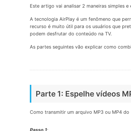
Este artigo vai analisar 2 maneiras simples 
Consertar erros
Abrir APP
A tecnologia AirPlay é um fenômeno que permi
recurso é muito útil para os usuários que pr
Abrir APP
podem desfrutar do conteúdo na TV.
As partes seguintes vão explicar como combin
Abrir APP
Abrir APP
Parte 1: Espelhe vídeos 
Como transmitir um arquivo MP3 ou MP4 do s
Passo 1
: