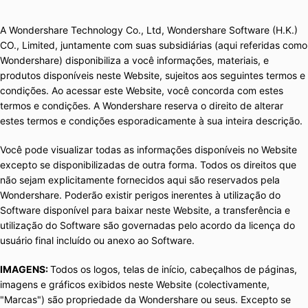
Gerenciador de dados
Ver Todos Os Aplicativos
A Wondershare Technology Co., Ltd, Wondershare Software (H.K.)
Reparar Celular
CO., Limited, juntamente com suas subsidiárias (aqui referidas como
Wondershare) disponibiliza a você informações, materiais, e
Proteção do celular
produtos disponíveis neste Website, sujeitos aos seguintes termos e
condições. Ao acessar este Website, você concorda com estes
Encontre Mais Soluções
termos e condições. A Wondershare reserva o direito de alterar
estes termos e condições esporadicamente à sua inteira descrição.
Você pode visualizar todas as informações disponíveis no Website
excepto se disponibilizadas de outra forma. Todos os direitos que
não sejam explicitamente fornecidos aqui são reservados pela
Wondershare. Poderão existir perigos inerentes à utilização do
Software disponível para baixar neste Website, a transferência e
utilização do Software são governadas pelo acordo da licença do
usuário final incluído ou anexo ao Software.
IMAGENS:
Todos os logos, telas de início, cabeçalhos de páginas,
imagens e gráficos exibidos neste Website (colectivamente,
"Marcas") são propriedade da Wondershare ou seus. Excepto se