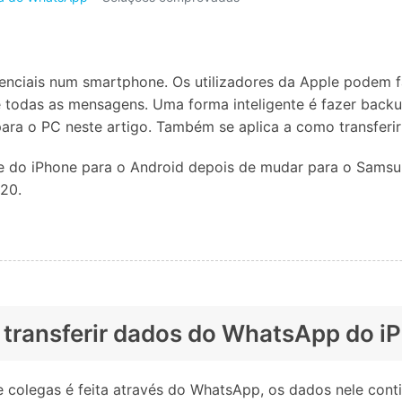
Apagador de Dados
Ver todos os produtos
 do iTunes
Apagar
Apagar
dados
dados
iPhone
Android
Ver Todos Os Aplicativos
enciais num smartphone. Os utilizadores da Apple podem 
e todas as mensagens. Uma forma inteligente é fazer back
ara o PC neste artigo. Também se aplica a como transferi
re do iPhone para o Android depois de mudar para o Samsu
20.
a transferir dados do WhatsApp do 
olegas é feita através do WhatsApp, os dados nele cont