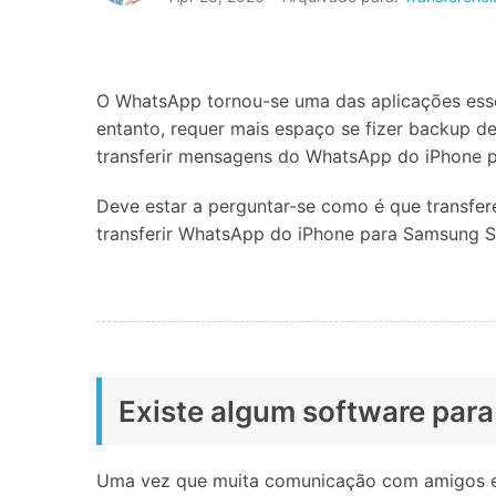
Consertar erros
Abrir APP
O WhatsApp tornou-se uma das aplicações ess
Abrir APP
entanto, requer mais espaço se fizer backup d
transferir mensagens do WhatsApp do iPhone p
Deve estar a perguntar-se como é que transfe
Abrir APP
Abrir APP
transferir WhatsApp do iPhone para Samsung S
Existe algum software par
Uma vez que muita comunicação com amigos e c