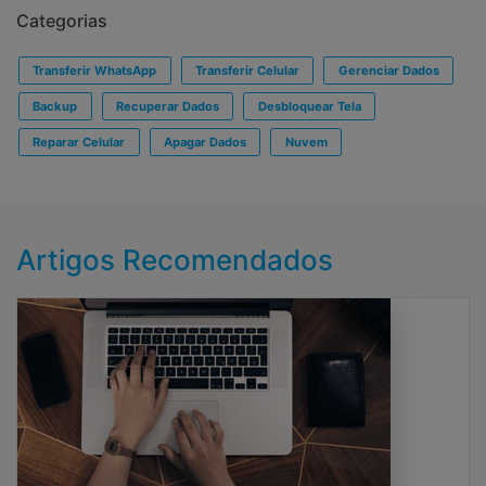
Categorias
Transferir WhatsApp
Transferir Celular
Gerenciar Dados
Backup
Recuperar Dados
Desbloquear Tela
Reparar Celular
Apagar Dados
Nuvem
Artigos Recomendados