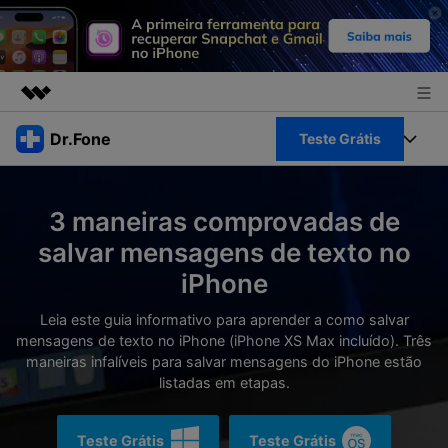
Produtos em destaque
Dr.Fone
Teste Grátis
Criatividade digital com IA generativa
Negócios
Toolkit Completo
Utilitários
3 maneiras comprovadas de
Visão geral
Sobre nós
Veja Toolkit Completo >
salvar mensagens de texto no
Productos
Soluções
iPhone
Sala de imprensa
Para PC
Guia & Suporte
Leia este guia informativo para aprender a como salvar
Loja
mensagens de texto no iPhone (iPhone XS Max incluído). Três
Para Celular
Ações rápidas
maneiras infalíveis para salvar mensagens do iPhone estão
Recursos
listadas em etapas.
Online
Dicas
Transferir Dados
Entrar
Teste Grátis
Teste Grátis
Centro de Ajuda