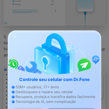
5. Você pode abrir o local do backup ou visualizar o
histórico de backup aqui. O histórico de backup
fornecerá detalhes sobre todos os arquivos de backup
anteriores.
Controle seu celular com Dr.Fone
50M+ usuários, 17+ anos
Desbloqueie e repare seu celular
Recupere, proteja e transfira dados faclimente
Tecnologia de IA, sem complicação