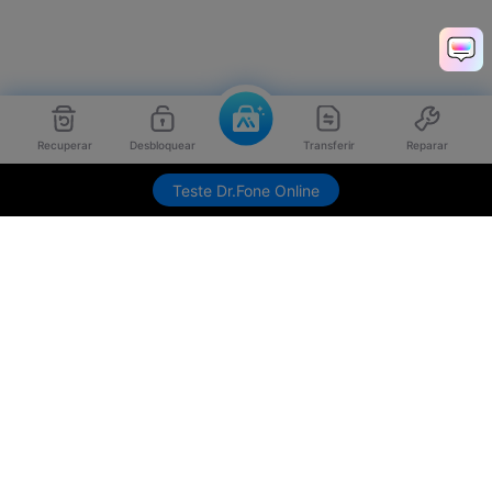
Recuperar
Desbloquear
Transferir
Reparar
Teste Dr.Fone Online
Produtos Maravilhosos
Wondershare
Explore IA