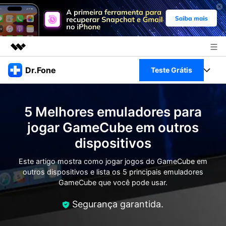
Produtos em destaque
Dr.Fone
Teste Grátis
Criatividade digital com IA generativa
Negócios
Toolkit Completo
Utilitários
5 Melhores emuladores para
Visão geral
Sobre nós
Veja Toolkit Completo >
jogar GameCube em outros
Productos
Soluções
dispositivos
Sala de imprensa
Para PC
Guia & Suporte
Este artigo mostra como jogar jogos do GameCube em
Loja
outros dispositivos e lista os 5 principais emuladores
Para Celular
Ações rápidas
GameCube que você pode usar.
Recursos
Online
Dicas
Segurança garantida.
Transferir Dados
Entrar
Centro de Ajuda