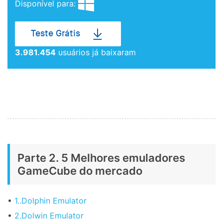
Disponível para:
Teste Grátis
3.981.454
usuários já baixaram
Parte 2. 5 Melhores emuladores
GameCube do mercado
•
1..Dolphin Emulator
•
2.Dolwin Emulator