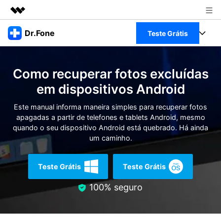
Produtos em destaque
Dr.Fone
Teste Grátis
Criatividade digital com IA generativa
Negócios
Toolkit Completo
Utilitários
Como recuperar fotos excluídas
Visão geral
Sobre nós
Veja Toolkit Completo >
em dispositivos Android
Productos
Soluções
Sala de imprensa
Este manual informa maneira simples para recuperar fotos
Para PC
Guia & Suporte
apagadas a partir de telefones e tablets Android, mesmo
quando o seu dispositivo Android está quebrado. Há ainda
Loja
Para Celular
um caminho.
Ações rápidas
Recursos
Online
Dicas
Teste Grátis
Teste Grátis
Transferir Dados
Entrar
Centro de Ajuda
100% seguro
Gerenciador de dados
Ver Todos Os Aplicativos
Reparar Celular