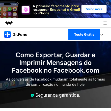
Produtos em destaque
Dr.Fone
Teste Grátis
Criatividade digital com IA generativa
Negócios
Toolkit Completo
Utilitários
Como Exportar, Guardar e
Visão geral
Sobre nós
Veja Toolkit Completo >
Imprimir Mensagens do
Productos
Soluções
Facebook no Facebook.com
Sala de imprensa
Para PC
Guia & Suporte
As conversas de Facebook mudaram totalmente as formas
Loja
de comunicação no mundo de hoje.
Para Celular
Ações rápidas
Recursos
Segurança garantida.
Online
Dicas
Transferir Dados
Entrar
Centro de Ajuda