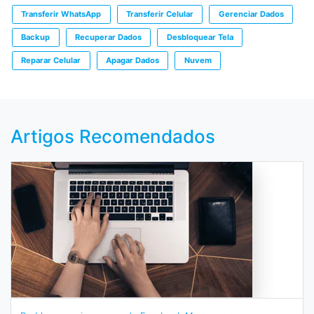
Transferir WhatsApp
Transferir Celular
Gerenciar Dados
Backup
Recuperar Dados
Desbloquear Tela
Reparar Celular
Apagar Dados
Nuvem
Artigos Recomendados