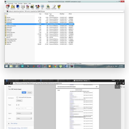
Controle seu celular com Dr.Fone
50M+ usuários, 17+ anos
Desbloqueie e repare seu celular
Recupere, proteja e transfira dados faclimente
Tecnologia de IA, sem complicação
Teste Online
Abrir APP