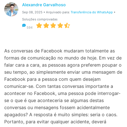
Gerenciador de dados
Ver Todos Os Aplicativos
Alexandre Garvalhoso
Sep 08, 2025 • Arquivado para:
Transferência do WhatsApp
•
Reparar Celular
Soluções comprovadas
Proteção do celular
594
Encontre Mais Soluções
As conversas de Facebook mudaram totalmente as
formas de comunicação no mundo de hoje. Em vez de
falar cara a cara, as pessoas agora preferem poupar o
seu tempo, ao simplesmente enviar uma mensagem de
Facebook para a pessoa com quem desejam
comunicar-se. Com tantas conversas importante a
acontecer no Facebook, uma pessoa pode interrogar-
se o que é que aconteceria se algumas destas
conversas ou mensagens fossem acidentalmente
apagados? A resposta é muito simples: seria o caos.
Portanto, para evitar qualquer acidente, deverá