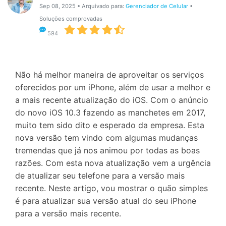
Gerenciador de dados
Ver Todos Os Aplicativos
Sep 08, 2025 • Arquivado para:
Gerenciador de Celular
•
Soluções comprovadas
Reparar Celular
594
Proteção do celular
Não há melhor maneira de aproveitar os serviços
Encontre Mais Soluções
oferecidos por um iPhone, além de usar a melhor e
a mais recente atualização do iOS. Com o anúncio
do novo iOS 10.3 fazendo as manchetes em 2017,
muito tem sido dito e esperado da empresa. Esta
nova versão tem vindo com algumas mudanças
tremendas que já nos animou por todas as boas
razões. Com esta nova atualização vem a urgência
de atualizar seu telefone para a versão mais
recente. Neste artigo, vou mostrar o quão simples
é para atualizar sua versão atual do seu iPhone
para a versão mais recente.