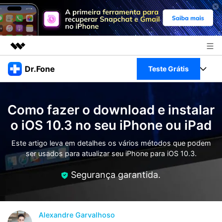
Produtos em destaque
Dr.Fone
Teste Grátis
Criatividade digital com IA generativa
Negócios
Toolkit Completo
Utilitários
Como fazer o download e instalar
Visão geral
Sobre nós
Veja Toolkit Completo >
o iOS 10.3 no seu iPhone ou iPad
Productos
Soluções
Sala de imprensa
Este artigo leva em detalhes os vários métodos que podem
Para PC
Guia & Suporte
ser usados ​​para atualizar seu iPhone para iOS 10.3.
Loja
Para Celular
Segurança garantida.
Ações rápidas
Recursos
Online
Dicas
Transferir Dados
Entrar
Alexandre Garvalhoso
Centro de Ajuda