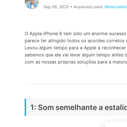
Sep 08, 2025 • Arquivado para:
Gerenciador
Consertar erros
Abrir APP
Abrir APP
O Apple iPhone 6 tem sido um enorme sucesso 
parece ter atingido todos os acordes corretos 
Levou algum tempo para a Apple a reconhecer 
sabemos que ele vai levar algum tempo antes d
Abrir APP
Abrir APP
com as nossas próprias soluções para a maior
1: Som semelhante a estali