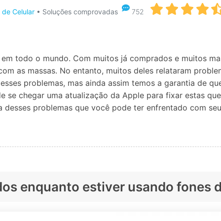
Apagador de Dados
 de Celular
• Soluções comprovadas
752
Ver todos os produtos
 do iTunes
Apagar
Apagar
dados
dados
iPhone
Android
Ver Todos Os Aplicativos
em todo o mundo. Com muitos já comprados e muitos mais 
com as massas. No entanto, muitos deles relataram problem
esses problemas, mas ainda assim temos a garantia de que
e se chegar uma atualização da Apple para fixar estas ques
ia desses problemas que você pode ter enfrentado com seu
dos enquanto estiver usando fones 