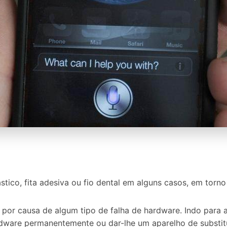
tico, fita adesiva ou fio dental em alguns casos, em torno
r por causa de algum tipo de falha de hardware. Indo para 
ardware permanentemente ou dar-lhe um aparelho de substit