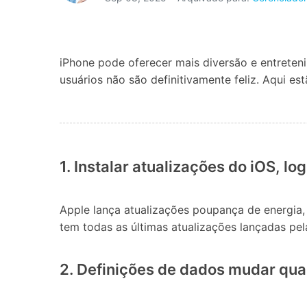
Consertar erros
Abrir APP
iPhone pode oferecer mais diversão e entreteni
Abrir APP
usuários não são definitivamente feliz. Aqui es
Abrir APP
Abrir APP
1. Instalar atualizações do iOS, lo
Apple lança atualizações poupança de energia, 
tem todas as últimas atualizações lançadas pel
2. Definições de dados mudar qua