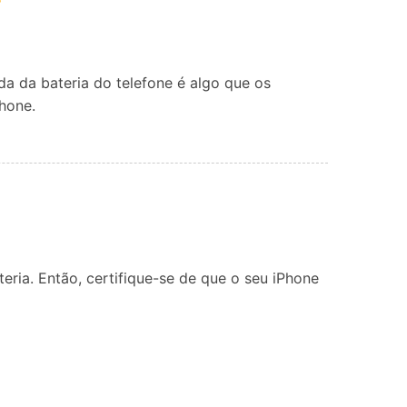
Localização Virtual
Mudar Localização iOS e
Android
da da bateria do telefone é algo que os
Phone.
eria. Então, certifique-se de que o seu iPhone