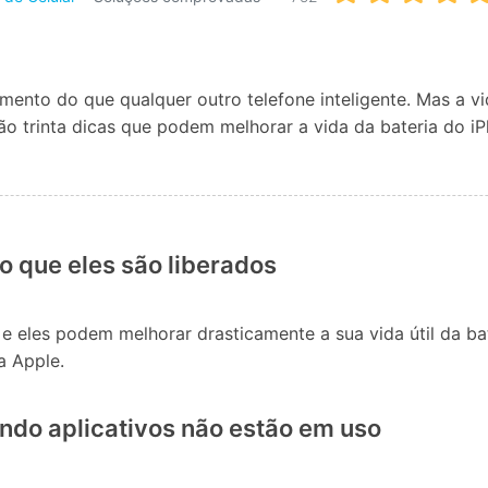
Apagador de Dados
Ver todos os produtos
 do iTunes
Apagar
Apagar
dados
dados
iPhone
Android
Ver Todos Os Aplicativos
mento do que qualquer outro telefone inteligente. Mas a vi
tão trinta dicas que podem melhorar a vida da bateria do i
go que eles são liberados
e eles podem melhorar drasticamente a sua vida útil da bat
a Apple.
ndo aplicativos não estão em uso