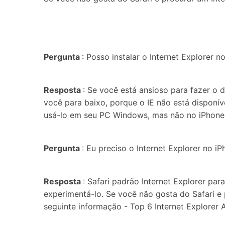
Consertar erros
Abrir APP
Abrir APP
Pergunta
: Posso instalar o Internet Explorer n
Resposta
: Se você está ansioso para fazer o 
você para baixo, porque o IE não está disponív
Abrir APP
Abrir APP
usá-lo em seu PC Windows, mas não no iPhone. 
Pergunta
: Eu preciso o Internet Explorer no i
Resposta
: Safari padrão Internet Explorer par
experimentá-lo. Se você não gosta do Safari e 
seguinte informação - Top 6 Internet Explorer 