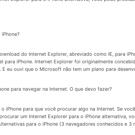
Apagador de Dados
Ver todos os produtos
 do iTunes
Apagar
Apagar
dados
dados
iPhone
Android
Ver Todos Os Aplicativos
o iPhone?
download do Internet Explorer, abreviado como IE, para iP
el para iPhone. Internet Explorer foi originalmente conce
E eu ouvi que o Microsoft não tem um plano para desenvol
Phone para navegar na Internet. O que devo fazer?
a o iPhone para que você procurar algo na Internet. Se voc
procurar um Internet Explorer para o iPhone alternativa, 
Alternativas para o iPhone (3 navegadores conhecidos e 3 