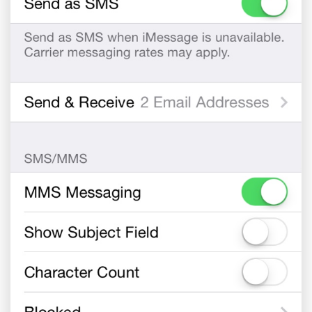
Controle seu celular com Dr.Fone
50M+ usuários, 17+ anos
Desbloqueie e repare seu celular
Recupere, proteja e transfira dados faclimente