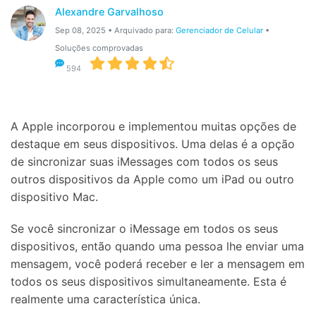
Gerenciador de dados
Ver Todos Os Aplicativos
Alexandre Garvalhoso
Sep 08, 2025 • Arquivado para:
Gerenciador de Celular
•
Reparar Celular
Soluções comprovadas
Proteção do celular
594
Encontre Mais Soluções
A Apple incorporou e implementou muitas opções de
destaque em seus dispositivos. Uma delas é a opção
de sincronizar suas iMessages com todos os seus
outros dispositivos da Apple como um iPad ou outro
dispositivo Mac.
Se você sincronizar o iMessage em todos os seus
dispositivos, então quando uma pessoa lhe enviar uma
mensagem, você poderá receber e ler a mensagem em
todos os seus dispositivos simultaneamente. Esta é
realmente uma característica única.