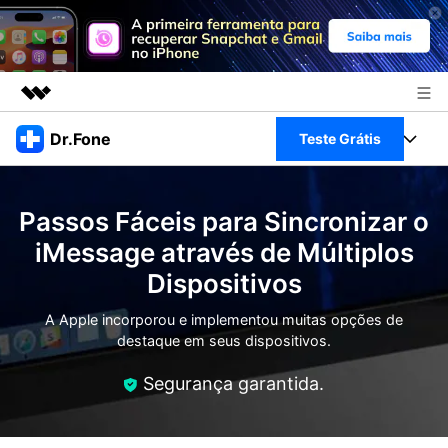
Produtos em destaque
Dr.Fone
Teste Grátis
Criatividade digital com IA generativa
Negócios
Toolkit Completo
Utilitários
Passos Fáceis para Sincronizar o
Visão geral
Sobre nós
Veja Toolkit Completo >
iMessage através de Múltiplos
Productos
Soluções
Dispositivos
Sala de imprensa
Para PC
Guia & Suporte
A Apple incorporou e implementou muitas opções de
Loja
destaque em seus dispositivos.
Para Celular
Ações rápidas
Recursos
Segurança garantida.
Online
Dicas
Transferir Dados
Entrar
Centro de Ajuda