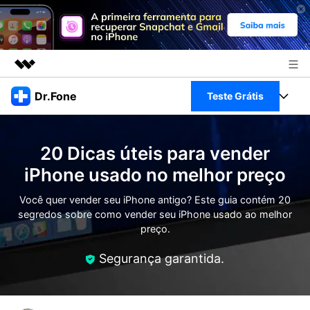
Produtos em destaque
Dr.Fone
Teste Grátis
Criatividade digital com IA generativa
Negócios
Toolkit Completo
Utilitários
20 Dicas úteis para vender
Visão geral
Sobre nós
Veja Toolkit Completo >
iPhone usado no melhor preço
Productos
Soluções
Sala de imprensa
Você quer vender seu iPhone antigo? Este guia contém 20
Para PC
Guia & Suporte
segredos sobre como vender seu iPhone usado ao melhor
preço.
Loja
Para Celular
Ações rápidas
Recursos
Segurança garantida.
Online
Dicas
Transferir Dados
Entrar
Centro de Ajuda