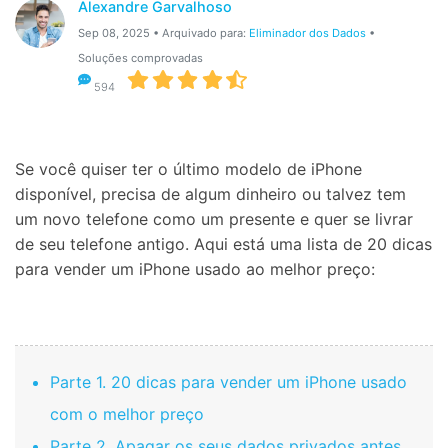
Gerenciador de dados
Alexandre Garvalhoso
Ver Todos Os Aplicativos
Sep 08, 2025 • Arquivado para:
Eliminador dos Dados
•
Reparar Celular
Soluções comprovadas
594
Proteção do celular
Encontre Mais Soluções
Se você quiser ter o último modelo de iPhone
disponível, precisa de algum dinheiro ou talvez tem
um novo telefone como um presente e quer se livrar
de seu telefone antigo. Aqui está uma lista de 20 dicas
para vender um iPhone usado ao melhor preço:
Parte 1. 20 dicas para vender um iPhone usado
com o melhor preço
Parte 2. Apagar os seus dados privados antes