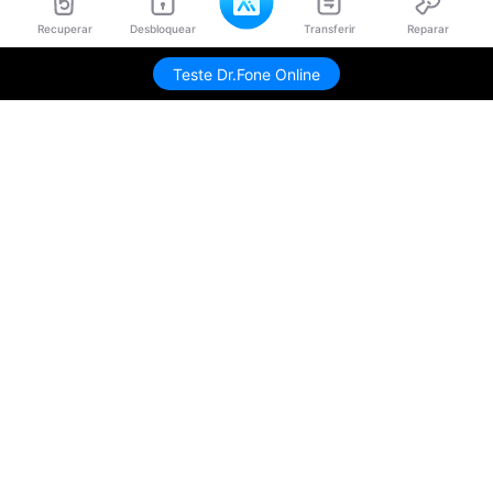
Recuperar
Desbloquear
Transferir
Reparar
Teste Dr.Fone Online
Produtos Maravilhosos
Wondershare
Explore IA
Centro de Ajuda