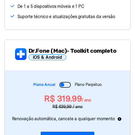
De 1 a 5 dispositivos móveis e 1 PC
Suporte técnico e atualizações gratuitas da versão
Dr.Fone
(Mac)
- Toolkit completo
iOS & Android
Dr.Fone - Basic
para mac
Plano Anual
Plano Perpétuo
Dr.Fone
(Mac)
- Desbloquear Tela
R$ 319.99
/ ano
Dr.Fone
(Mac)
- Reparação do Sistema
R$ 639,99 / ano
Dr.Fone
(Mac)
- Eliminador de Dados
Renovação automática, cancele a qualquer momento
Dr.Fone
(Mac)
- Recuperação de Dados