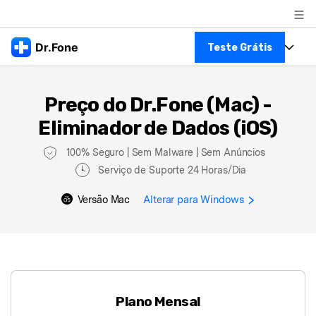
Produtos em destaque
Dr.Fone
Teste Grátis
Criatividade digital com IA generativa
Negócios
Toolkit Completo
Utilitários
Preço do Dr.Fone (Mac) -
Visão geral
Veja Toolkit Completo >
Sobre nós
Eliminador de Dados (iOS)
Productos
Soluções
Sala de imprensa
100% Seguro | Sem Malware | Sem Anúncios
Para PC
Guia & Suporte
Serviço de Suporte 24 Horas/Dia
Loja
Para Celular
Ações rápidas
Versão Mac
Alterar para Windows
Recursos
Online
Dicas
Transferir Dados
Centro de Ajuda
Gerenciador de dados
Ver Todos Os Aplicativos
Plano Mensal
Reparar Celular