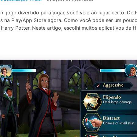
Apagador de Dados
Ver todos os produtos
 do iTunes
 jogo divertido para jogar, você veio ao lugar certo. De 
Apagar
Apagar
dados
dados
eis na Play/App Store agora. Como você pode ser um pouco 
iPhone
Android
Ver Todos Os Aplicativos
arry Potter. Neste artigo, escolhi muitos aplicativos de 