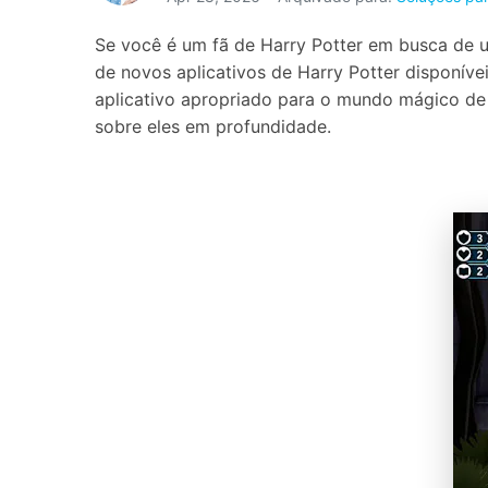
Consertar erros
Se você é um fã de Harry Potter em busca de um
Abrir APP
de novos aplicativos de Harry Potter disponív
aplicativo apropriado para o mundo mágico de H
Abrir APP
sobre eles em profundidade.
Abrir APP
Abrir APP