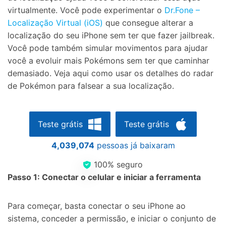
Controle seu celular com Dr.Fone
virtualmente. Você pode experimentar o
Dr.Fone –
50M+ usuários, 17+ anos
Localização Virtual (iOS)
que consegue alterar a
Desbloqueie e repare seu celular
localização do seu iPhone sem ter que fazer jailbreak.
Recupere, proteja e transfira dados faclimente
Você pode também simular movimentos para ajudar
Tecnologia de IA, sem complicação
você a evoluir mais Pokémons sem ter que caminhar
demasiado. Veja aqui como usar os detalhes do radar
Teste Online
Abrir APP
de Pokémon para falsear a sua localização.
Teste grátis
Teste grátis
4,039,074
pessoas já baixaram
100% seguro
Passo 1: Conectar o celular e iniciar a ferramenta
Para começar, basta conectar o seu iPhone ao
sistema, conceder a permissão, e iniciar o conjunto de