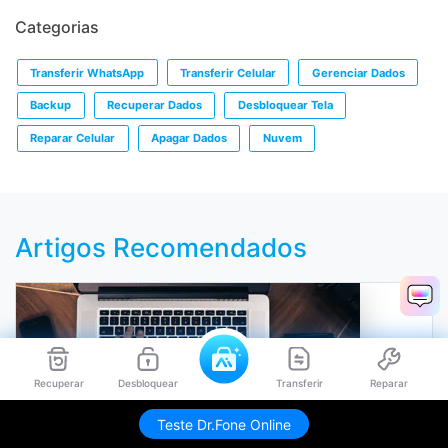
Categorias
Transferir WhatsApp
Transferir Celular
Gerenciar Dados
Backup
Recuperar Dados
Desbloquear Tela
Reparar Celular
Apagar Dados
Nuvem
Artigos Recomendados
Recuperar
Desbloquear
Transferir
Reparar
Teste Dr.Fone Online