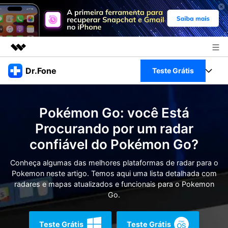
Produtos em destaque
Dr.Fone
Teste Grátis
Criatividade digital com IA generativa
Negócios
Toolkit Completo
Utilitários
Pokémon Go: você Está
Visão geral
Sobre nós
Veja Toolkit Completo >
Procurando por um radar
Productos
Soluções
confiável do Pokémon Go?
Sala de imprensa
Para PC
Guia & Suporte
Conheça algumas das melhores plataformas de radar para o
Loja
Pokemon neste artigo. Temos aqui uma lista detalhada com
Para Celular
Ações rápidas
radares e mapas atualizados e funcionais para o Pokemon
Recursos
Go.
Online
Dicas
Transferir Dados
Entrar
Teste Grátis
Teste Grátis
Centro de Ajuda