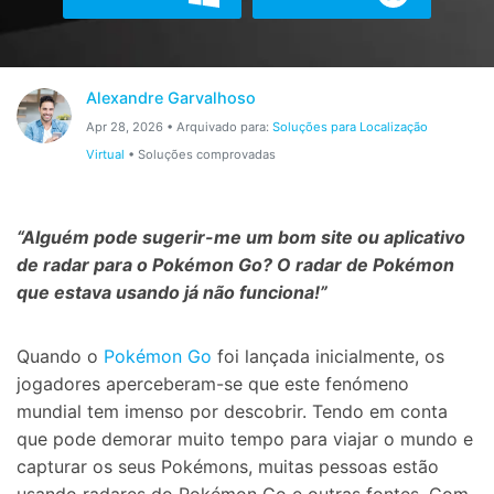
Gerenciador de dados
Ver Todos Os Aplicativos
Reparar Celular
Alexandre Garvalhoso
Proteção do celular
Apr 28, 2026 • Arquivado para:
Soluções para Localização
Virtual
• Soluções comprovadas
Encontre Mais Soluções
“Alguém pode sugerir-me um bom site ou aplicativo
de radar para o Pokémon Go? O radar de Pokémon
que estava usando já não funciona!”
Quando o
Pokémon Go
foi lançada inicialmente, os
jogadores aperceberam-se que este fenómeno
mundial tem imenso por descobrir. Tendo em conta
que pode demorar muito tempo para viajar o mundo e
capturar os seus Pokémons, muitas pessoas estão
usando radares do Pokémon Go e outras fontes. Com