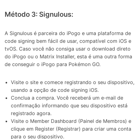
Método 3: Signulous:
A Signulous é parceira do iPogo e uma plataforma de
code signing bem fácil de usar, compatível com iOS e
tvOS. Caso você não consiga usar o download direto
do iPogo ou o Matrix Installer, esta é uma outra forma
de conseguir o iPogo para Pokémon GO.
Visite o site e comece registrando o seu dispositivo,
usando a opção de code signing iOS.
Conclua a compra. Você receberá um e-mail de
confirmação informando que seu dispositivo está
registrado agora.
Visite o Member Dashboard (Painel de Membros) e
Controle seu celular com Dr.Fone
clique em Register (Registrar) para criar uma conta
50M+ usuários, 17+ anos
para o seu dispositivo.
Desbloqueie e repare seu celular