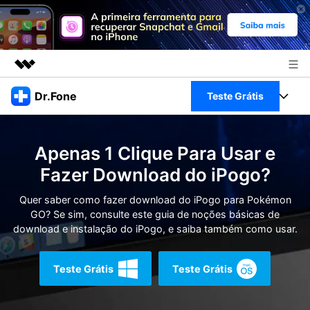
Produtos em destaque
Dr.Fone
Teste Grátis
Criatividade digital com IA generativa
Negócios
Toolkit Completo
Utilitários
Apenas 1 Clique Para Usar e
Visão geral
Sobre nós
Veja Toolkit Completo >
Fazer Download do iPogo?
Productos
Soluções
Sala de imprensa
Quer saber como fazer download do iPogo para Pokémon
Para PC
Guia & Suporte
GO? Se sim, consulte este guia de noções básicas de
download e instalação do iPogo, e saiba também como usar.
Loja
Para Celular
Ações rápidas
Recursos
Teste Grátis
Teste Grátis
Online
Dicas
Transferir Dados
Entrar
Centro de Ajuda