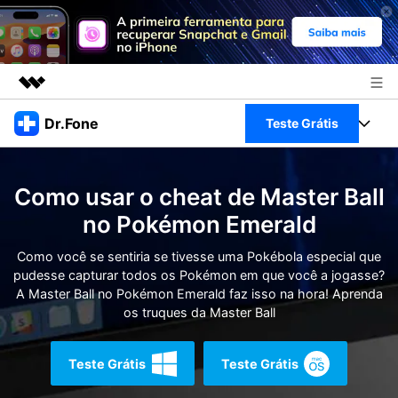
Produtos em destaque
Dr.Fone
Teste Grátis
Criatividade digital com IA generativa
Negócios
Toolkit Completo
Utilitários
Como usar o cheat de Master Ball
Visão geral
Sobre nós
Veja Toolkit Completo >
no Pokémon Emerald
Productos
Soluções
Sala de imprensa
Como você se sentiria se tivesse uma Pokébola especial que
Para PC
Guia & Suporte
pudesse capturar todos os Pokémon em que você a jogasse?
A Master Ball no Pokémon Emerald faz isso na hora! Aprenda
Loja
Para Celular
os truques da Master Ball
Ações rápidas
Recursos
Online
Dicas
Teste Grátis
Teste Grátis
Transferir Dados
Entrar
Centro de Ajuda