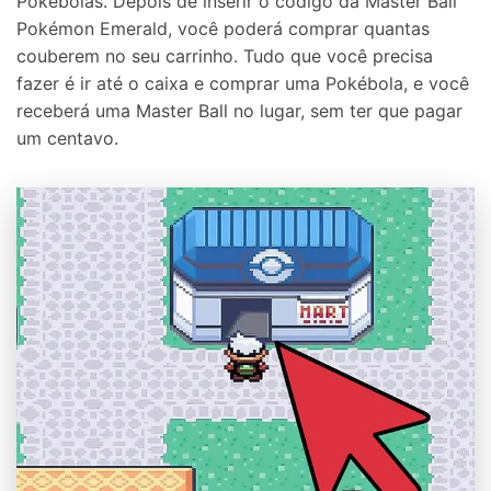
Pokébolas. Depois de inserir o código da Master Ball
Pokémon Emerald, você poderá comprar quantas
couberem no seu carrinho. Tudo que você precisa
Controle seu celular com Dr.Fone
fazer é ir até o caixa e comprar uma Pokébola, e você
50M+ usuários, 17+ anos
receberá uma Master Ball no lugar, sem ter que pagar
Desbloqueie e repare seu celular
um centavo.
Recupere, proteja e transfira dados faclimente
Tecnologia de IA, sem complicação
Teste Online
Abrir APP