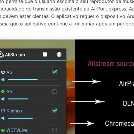
o permite que o usuário escolha o seu reprodutor de músic
apacidade de transmissão existente ao AirPort express, 
 devem estar cientes. O aplicativo requer o dispositivo An
eja que o aplicativo continue a funcionar após um períod