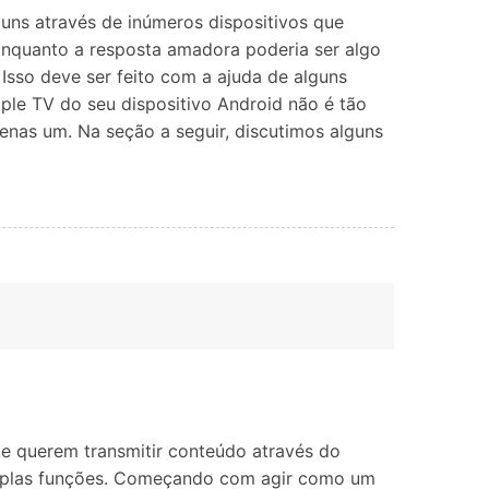
Localização Virtual
uns através de inúmeros dispositivos que
Mudar Localização iOS e
 Enquanto a resposta amadora poderia ser algo
Android
Isso deve ser feito com a ajuda de alguns
pple TV do seu dispositivo Android não é tão
penas um. Na seção a seguir, discutimos alguns
ue querem transmitir conteúdo através do
ltiplas funções. Começando com agir como um