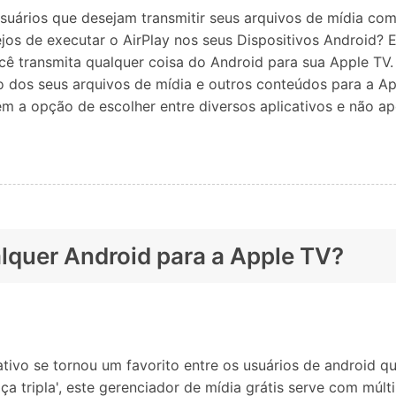
Apagador de Dados
uários que desejam transmitir seus arquivos de mídia com
Ver todos os produtos
 do iTunes
Apagar
Apagar
jos de executar o AirPlay nos seus Dispositivos Android?
dados
dados
cê transmita qualquer coisa do Android para sua Apple TV. 
iPhone
Android
Ver Todos Os Aplicativos
ão dos seus arquivos de mídia e outros conteúdos para a A
 têm a opção de escolher entre diversos aplicativos e não a
lquer Android para a Apple TV?
ativo se tornou um favorito entre os usuários de android q
tripla', este gerenciador de mídia grátis serve com mú