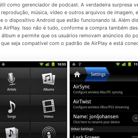
útil como gerenciador de podcast. A verdadeira surpresa 
 de reprodução, música, vídeo e outros arquivos de imagem, 
 dispositivo Android que estão funcionando lá. Além diss
 e AirPlay. Isso não é tudo, conforme a compra também de
 álbum e permite que os usuários removam anúncios do po
vo que seja compatível com o padrão de AirPlay e está con