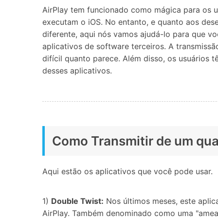
AirPlay tem funcionado como mágica para os us
Consertar erros
executam o iOS. No entanto, e quanto aos dese
Abrir APP
diferente, aqui nós vamos ajudá-lo para que vo
aplicativos de software terceiros. A transmiss
Abrir APP
difícil quanto parece. Além disso, os usuários
desses aplicativos.
Abrir APP
Abrir APP
Como Transmitir de um qua
Aqui estão os aplicativos que você pode usar.
1)
Double Twist:
Nos últimos meses, este aplic
AirPlay. Também denominado como uma "ameaça 