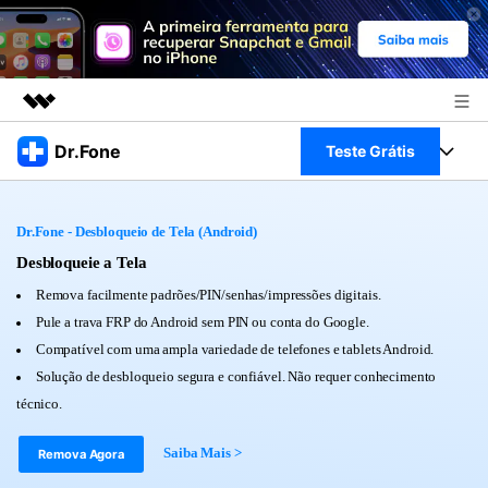
Produtos em destaque
Dr.Fone
Teste Grátis
Criatividade digital com IA generativa
Negócios
Toolkit Completo
Utilitários
Dr.Fone - Desbloqueio de Tela (Android)
Visão geral
Sobre nós
Veja Toolkit Completo >
Desbloqueie a Tela
Productos
Soluções
Remova facilmente padrões/PIN/senhas/impressões digitais.
Sala de imprensa
Para PC
Pule a trava FRP do Android sem PIN ou conta do Google.
Guia & Suporte
Compatível com uma ampla variedade de telefones e tablets Android.
Loja
Para Celular
Solução de desbloqueio segura e confiável. Não requer conhecimento
Ações rápidas
Recursos
técnico.
Online
Dicas
Transferir Dados
Saiba Mais >
Remova Agora
Entrar
Centro de Ajuda