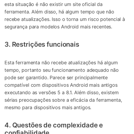
esta situação é não existir um site oficial da
50M+ usuários, 17+ anos
ferramenta. Além disso, há algum tempo que não
Desbloqueie e repare seu celular
recebe atualizações. Isso o torna um risco potencial à
Recupere, proteja e transfira dados faclimente
segurança para modelos Android mais recentes.
Tecnologia de IA, sem complicação
Teste Online
Abrir APP
3. Restrições funcionais
Esta ferramenta não recebe atualizações há algum
tempo, portanto seu funcionamento adequado não
pode ser garantido. Parece ser principalmente
compatível com dispositivos Android mais antigos
executando as versões 5 a 8.1. Além disso, existem
sérias preocupações sobre a eficácia da ferramenta,
mesmo para dispositivos mais antigos.
4. Questões de complexidade e
confiabilidade