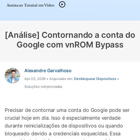
Gerenciador de dados
Ver Todos Os Aplicativos
Assista ao Tutorial em Vídeo
Reparar Celular
Proteção do celular
[Análise] Contornando a conta do
Google com vnROM Bypass
Encontre Mais Soluções
Alexandre Garvalhoso
Apr 23, 2026 • Arquivado em:
Desbloquear Dispositivos
•
Soluções comprovadas
Precisar de contornar uma conta do Google pode ser
crucial hoje em dia. Isso é especialmente verdade
durante reinicializações de dispositivos ou quando
bloqueado devido a credenciais esquecidas. Essa