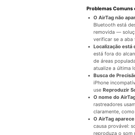
Problemas Comuns 
O AirTag não apa
Bluetooth está de
removida — soluçã
verificar se a aba
Localização está 
está fora do alca
de áreas populada
atualize a última 
Busca de Precisão
iPhone incompatí
use
Reproduzir 
O nome do AirTag
rastreadores usam
claramente, como 
O AirTag aparece
causa provável: 
reproduza o som 