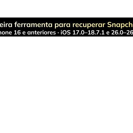
do-em-Um
 os seus problemas de gerenciamento do telefone com uma solução 
Produtos Maravilhosos
Wondershare
ilmora
Sobre
niConverter
Sala de imprensa
ecoverit
Presença Global
r.Fone
Discurso do Fundador
DFelement
Carreiras
obileTrans
Educação