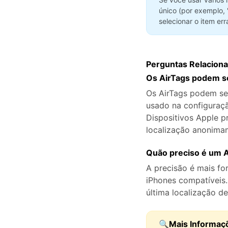
único (por exemplo,
selecionar o item er
Perguntas Relacion
Os AirTags podem se
Os AirTags podem se
usado na configuraç
Dispositivos Apple p
localização anonima
Quão preciso é um A
A precisão é mais fo
iPhones compatíveis.
última localização 
🔍Mais Informaç