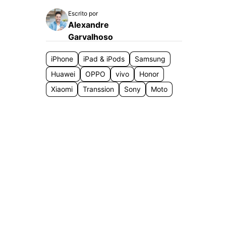
Localização Virtual
Escrito por
Mudar Localização iOS e
Alexandre
Android
Garvalhoso
iPhone
iPad & iPods
Samsung
Huawei
OPPO
vivo
Honor
Xiaomi
Transsion
Sony
Moto