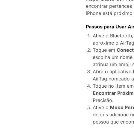
encontrar pertences
Consertar erros
iPhone está próximo 
Abrir APP
Passos para Usar Ai
Abrir APP
Ative o Bluetooth
aproxime o AirTag
Toque em
Conect
escolha um nome 
Abrir APP
Abrir APP
atribua um emoji 
Abra o aplicativo
AirTag nomeado ap
Toque no item e
Encontrar Próxi
Precisão.
Ative o
Modo Per
depois adicione 
pessoa que encont