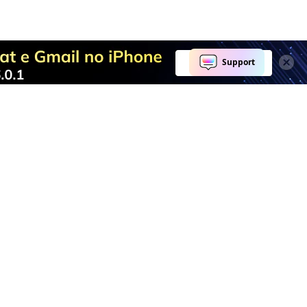
completa.
Explore IA
Centro de Ajuda
Ferramentas de IA
Fale conosco
Marketing
Centro de Suporte
Redes Sociais
ID Wondershare
Educação
Negócios