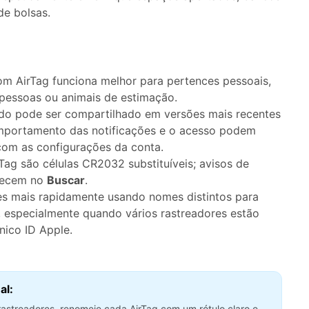
de bolsas.
m AirTag funciona melhor para pertences pessoais,
 pessoas ou animais de estimação.
o pode ser compartilhado em versões mais recentes
mportamento das notificações e o acesso podem
com as configurações da conta.
rTag são células CR2032 substituíveis; avisos de
arecem no
Buscar
.
es mais rapidamente usando nomes distintos para
, especialmente quando vários rastreadores estão
nico ID Apple.
al:
rastreadores, renomeie cada AirTag com um rótulo claro e