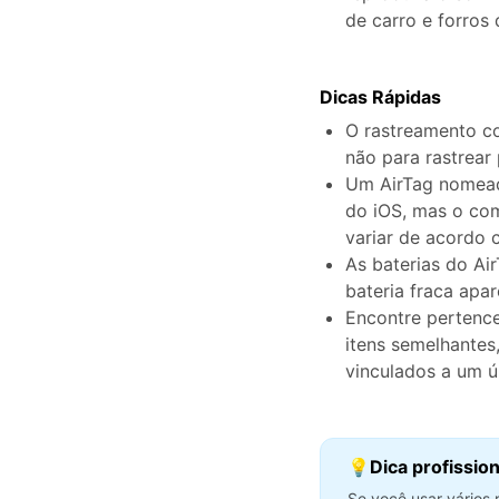
de carro e forros 
Dicas Rápidas
O rastreamento co
não para rastrear
Um AirTag nomead
do iOS, mas o co
variar de acordo 
As baterias do Ai
bateria fraca ap
Encontre pertenc
itens semelhantes
vinculados a um ú
💡Dica profission
Se você usar vários 