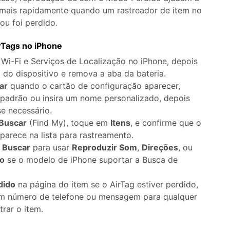
Apagador de Dados
 mais rapidamente quando um rastreador de item no
Ver todos os produtos
 do iTunes
Apagar
Apagar
ou foi perdido.
dados
dados
iPhone
Android
Ver Todos Os Aplicativos
rTags no iPhone
, Wi-Fi e Serviços de Localização no iPhone, depois
 do dispositivo e remova a aba da bateria.
ar
quando o cartão de configuração aparecer,
padrão ou insira um nome personalizado, depois
se necessário.
Buscar
(Find My), toque em
Itens
, e confirme que o
arece na lista para rastreamento.
m
Buscar
para usar
Reproduzir Som
,
Direções
, ou
mo
se o modelo de iPhone suportar a Busca de
dido
na página do item se o AirTag estiver perdido,
um número de telefone ou mensagem para qualquer
rar o item.