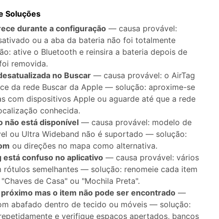
e Soluções
rece durante a configuração
— causa provável:
sativado ou a aba da bateria não foi totalmente
o: ative o Bluetooth e reinsira a bateria depois de
 foi removida.
desatualizada no Buscar
— causa provável: o AirTag
nce da rede Buscar da Apple — solução: aproxime-se
s com dispositivos Apple ou aguarde até que a rede
localização conhecida.
 não está disponível
— causa provável: modelo de
vel ou Ultra Wideband não é suportado — solução:
Som
ou direções no mapa como alternativa.
 está confuso no aplicativo
— causa provável: vários
 rótulos semelhantes — solução: renomeie cada item
"Chaves de Casa" ou "Mochila Preta".
 próximo mas o item não pode ser encontrado
—
som abafado dentro de tecido ou móveis — solução:
repetidamente e verifique espaços apertados, bancos