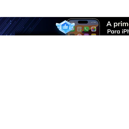
Solução Telefônica Tu
O Dr.Fone toma conta de todos
F
U
R
D
P
M