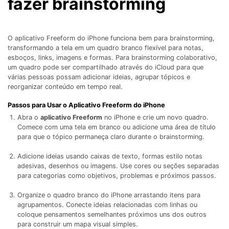
fazer brainstorming
Gerenciador de dados
Ver Todos Os Aplicativos
Reparar Celular
O aplicativo Freeform do iPhone funciona bem para brainstorming,
Proteção do celular
transformando a tela em um quadro branco flexível para notas,
esboços, links, imagens e formas. Para brainstorming colaborativo,
um quadro pode ser compartilhado através do iCloud para que
várias pessoas possam adicionar ideias, agrupar tópicos e
Encontre Mais Soluções
reorganizar conteúdo em tempo real.
Passos para Usar o Aplicativo Freeform do iPhone
Abra o
aplicativo Freeform
no iPhone e crie um novo quadro.
Comece com uma tela em branco ou adicione uma área de título
para que o tópico permaneça claro durante o brainstorming.
Adicione ideias usando caixas de texto, formas estilo notas
adesivas, desenhos ou imagens. Use cores ou seções separadas
para categorias como objetivos, problemas e próximos passos.
Organize o quadro branco do iPhone arrastando itens para
agrupamentos. Conecte ideias relacionadas com linhas ou
coloque pensamentos semelhantes próximos uns dos outros
para construir um mapa visual simples.