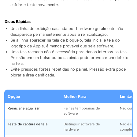
esfriar e teste novamente.
Dicas Rápidas
Uma linha de exibição causada por hardware geralmente não
desaparece permanentemente após a reinicialização.
Se a linha aparecer na tela de bloqueio, tela inicial e tela do
logotipo da Apple, é menos provável que seja software.
Uma tela rachada não é necessária para danos internos na tela.
Pressão em um bolso ou bolsa ainda pode provocar um defeito
na tela.
Evite pressões fortes repetidas no painel. Pressão extra pode
piorar a área danificada.
Opção
Melhor Para
Limitaçã
Reiniciar e atualizar
Falhas temporárias de
Não conser
software
Teste de captura de tela
Distinguir software de
Não é um 
hardware
completo