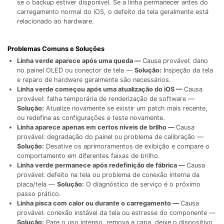
se o backup estiver disponível. Se a linha permanecer antes do
carregamento normal do iOS, o defeito da tela geralmente está
relacionado ao hardware.
Problemas Comuns e Soluções
Linha verde aparece após uma queda —
Causa provável: dano
no painel OLED ou conector de tela —
Solução:
Inspeção da tela
e reparo de hardware geralmente são necessários.
Linha verde começou após uma atualização do iOS —
Causa
provável: falha temporária de renderização de software —
Solução:
Atualize novamente se existir um patch mais recente,
ou redefina as configurações e teste novamente.
Linha aparece apenas em certos níveis de brilho —
Causa
provável: degradação do painel ou problema de calibração —
Solução:
Desative os aprimoramentos de exibição e compare o
comportamento em diferentes faixas de brilho.
Linha verde permanece após redefinição de fábrica —
Causa
provável: defeito na tela ou problema de conexão interna da
placa/tela —
Solução:
O diagnóstico de serviço é o próximo
passo prático.
Linha pisca com calor ou durante o carregamento —
Causa
provável: conexão instável da tela ou estresse do componente —
Solução:
Pare o uso intenso, remova a capa, deixe o dispositivo