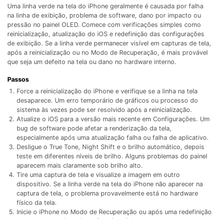
Gerenciador de dados
Ver Todos Os Aplicativos
Uma linha verde na tela do iPhone geralmente é causada por falha
na linha de exibição, problema de software, dano por impacto ou
Reparar Celular
pressão no painel OLED. Comece com verificações simples como
reinicialização, atualização do iOS e redefinição das configurações
de exibição. Se a linha verde permanecer visível em capturas de tela,
Proteção do celular
após a reinicialização ou no Modo de Recuperação, é mais provável
que seja um defeito na tela ou dano no hardware interno.
Encontre Mais Soluções
Passos
Force a reinicialização do iPhone e verifique se a linha na tela
desaparece. Um erro temporário de gráficos ou processo do
sistema às vezes pode ser resolvido após a reinicialização.
Atualize o iOS para a versão mais recente em Configurações. Um
bug de software pode afetar a renderização da tela,
especialmente após uma atualização falha ou falha de aplicativo.
Desligue o True Tone, Night Shift e o brilho automático, depois
teste em diferentes níveis de brilho. Alguns problemas do painel
aparecem mais claramente sob brilho alto.
Tire uma captura de tela e visualize a imagem em outro
dispositivo. Se a linha verde na tela do iPhone não aparecer na
captura de tela, o problema provavelmente está no hardware
físico da tela.
Inicie o iPhone no Modo de Recuperação ou após uma redefinição