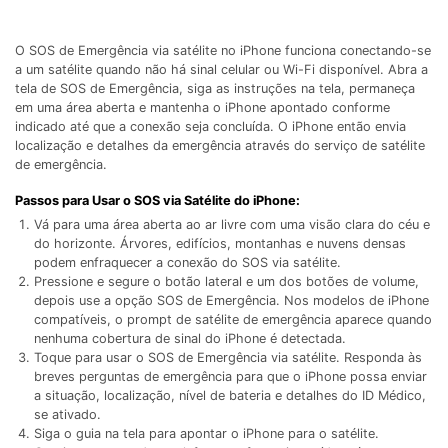
Gerenciador de dados
Ver Todos Os Aplicativos
Reparar Celular
O SOS de Emergência via satélite no iPhone funciona conectando-se
a um satélite quando não há sinal celular ou Wi-Fi disponível. Abra a
tela de SOS de Emergência, siga as instruções na tela, permaneça
Proteção do celular
em uma área aberta e mantenha o iPhone apontado conforme
indicado até que a conexão seja concluída. O iPhone então envia
localização e detalhes da emergência através do serviço de satélite
Encontre Mais Soluções
de emergência.
Passos para Usar o SOS via Satélite do iPhone:
Vá para uma área aberta ao ar livre com uma visão clara do céu e
do horizonte. Árvores, edifícios, montanhas e nuvens densas
podem enfraquecer a conexão do SOS via satélite.
Pressione e segure o botão lateral e um dos botões de volume,
depois use a opção SOS de Emergência. Nos modelos de iPhone
compatíveis, o prompt de satélite de emergência aparece quando
nenhuma cobertura de sinal do iPhone é detectada.
Toque para usar o SOS de Emergência via satélite. Responda às
breves perguntas de emergência para que o iPhone possa enviar
a situação, localização, nível de bateria e detalhes do ID Médico,
se ativado.
Siga o guia na tela para apontar o iPhone para o satélite.