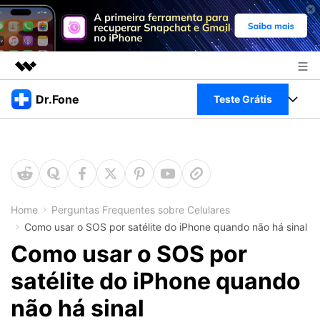
Produtos em destaque
Dr.Fone
Teste Grátis
Criatividade digital com IA generativa
Negócios
Toolkit Completo
Utilitários
Visão geral
Sobre nós
Veja Toolkit Completo >
Productos
Soluções
Sala de imprensa
Para PC
Home
Perguntas Frequentes sobre Celulares
Guia & Suporte
Como usar o SOS por satélite do iPhone quando não há sinal
Loja
Para Celular
Como usar o SOS por
Ações rápidas
Recursos
satélite do iPhone quando
Online
Dicas
Transferir Dados
não há sinal
Entrar
Centro de Ajuda