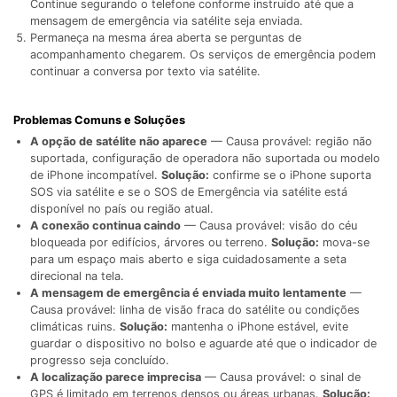
Continue segurando o telefone conforme instruído até que a
mensagem de emergência via satélite seja enviada.
Permaneça na mesma área aberta se perguntas de
acompanhamento chegarem. Os serviços de emergência podem
continuar a conversa por texto via satélite.
Problemas Comuns e Soluções
A opção de satélite não aparece
— Causa provável: região não
suportada, configuração de operadora não suportada ou modelo
de iPhone incompatível.
Solução:
confirme se o iPhone suporta
SOS via satélite e se o SOS de Emergência via satélite está
disponível no país ou região atual.
A conexão continua caindo
— Causa provável: visão do céu
bloqueada por edifícios, árvores ou terreno.
Solução:
mova-se
para um espaço mais aberto e siga cuidadosamente a seta
direcional na tela.
A mensagem de emergência é enviada muito lentamente
—
Causa provável: linha de visão fraca do satélite ou condições
climáticas ruins.
Solução:
mantenha o iPhone estável, evite
guardar o dispositivo no bolso e aguarde até que o indicador de
progresso seja concluído.
A localização parece imprecisa
— Causa provável: o sinal de
GPS é limitado em terrenos densos ou áreas urbanas.
Solução: