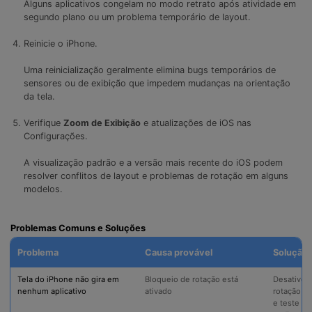
Alguns aplicativos congelam no modo retrato após atividade em
segundo plano ou um problema temporário de layout.
Reinicie o iPhone.
Uma reinicialização geralmente elimina bugs temporários de
sensores ou de exibição que impedem mudanças na orientação
da tela.
Verifique
Zoom de Exibição
e atualizações de iOS nas
Configurações.
A visualização padrão e a versão mais recente do iOS podem
resolver conflitos de layout e problemas de rotação em alguns
modelos.
Problemas Comuns e Soluções
Problema
Causa provável
Solução
Tela do iPhone não gira em
Bloqueio de rotação está
Desative 
nenhum aplicativo
ativado
rotação n
e teste no