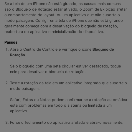
Gerenciador de dados
Ver Todos Os Aplicativos
Se a tela de um iPhone não está girando, as causas mais comuns
são o Bloqueio de Rotação estar ativado, o Zoom de Exibição afetar
Reparar Celular
o comportamento do layout, ou um aplicativo que não suporta o
modo paisagem. Corrigir uma tela de iPhone que não está girando
geralmente começa com a desativação do bloqueio de rotação,
Proteção do celular
reabertura do aplicativo e reinicialização do dispositivo.
Passos
Encontre Mais Soluções
Abra o Centro de Controle e verifique o ícone
Bloqueio de
Rotação
.
Se o bloqueio com uma seta circular estiver destacado, toque
nele para desativar o bloqueio de rotação.
Teste a rotação da tela em um aplicativo integrado que suporte o
modo paisagem.
Safari, Fotos ou Notas podem confirmar se a rotação automática
está com problemas em todo o sistema ou limitada a um
aplicativo.
Force o fechamento do aplicativo afetado e abra-o novamente.