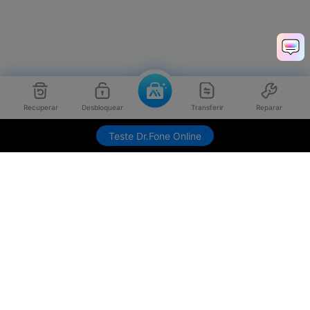
Recuperar
Desbloquear
Transferir
Reparar
Teste Dr.Fone Online
Produtos Maravilhosos
Wondershare