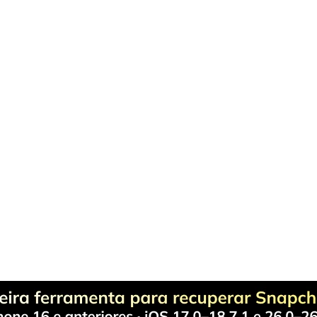
do-em-Um
 os seus problemas de gerenciamento do telefone com uma solução 