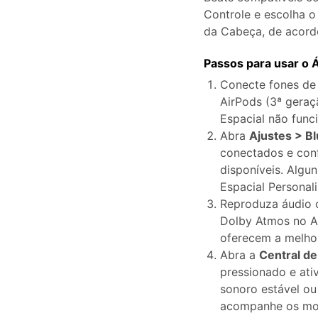
Controle e escolha 
Consertar erros
da Cabeça, de acord
Abrir APP
Passos para usar o Á
Abrir APP
Conecte fones de
AirPods (3ª geraç
Espacial não func
Abra
Ajustes > B
Abrir APP
Abrir APP
conectados e conf
disponíveis. Alg
Espacial Personal
Reproduza áudio o
Dolby Atmos no A
oferecem a melho
Abra a
Central de
pressionado e ati
sonoro estável o
acompanhe os mo