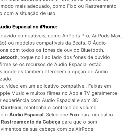
Apagador de Dados
o modo mais adequado, como Fixo ou Rastreamento
Ver todos os produtos
 do iTunes
Apagar
Apagar
o com a situação de uso.
dados
dados
iPhone
Android
Ver Todos Os Aplicativos
udio Espacial no iPhone:
 ouvido compatíveis, como AirPods Pro, AirPods Max,
ão) ou modelos compatíveis da Beats. O Áudio
iona com todos os fones de ouvido Bluetooth.
luetooth
, toque no
i
ao lado dos fones de ouvido
irme se os recursos de Áudio Espacial estão
uns modelos também oferecem a opção de Áudio
izado.
u vídeo em um aplicativo compatível. Faixas em
pple Music e muitos filmes no Apple TV geralmente
r experiência com Áudio Espacial e som 3D.
 Controle
, mantenha o controle de volume
ve o
Áudio Espacial
. Selecione
Fixo
para um palco
u
Rastreamento da Cabeça
para que o som
vimentos da sua cabeça com os AirPods