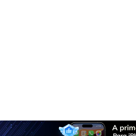
Solução Telefônica Tu
O Dr.Fone toma conta de todos