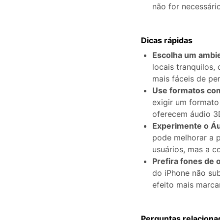
não for necessário
Dicas rápidas
Escolha um ambie
locais tranquilos
mais fáceis de pe
Use formatos com
exigir um format
oferecem áudio 3D
Experimente o Áu
pode melhorar a 
usuários, mas a c
Prefira fones de 
do iPhone não sub
efeito mais marca
Perguntas relaciona