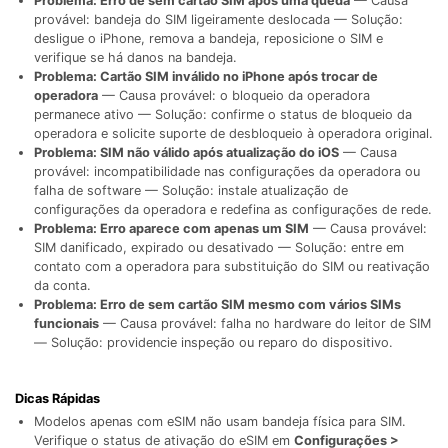
Problema: Erro de sem cartão SIM após uma queda
— Causa
provável: bandeja do SIM ligeiramente deslocada — Solução:
desligue o iPhone, remova a bandeja, reposicione o SIM e
verifique se há danos na bandeja.
Problema: Cartão SIM inválido no iPhone após trocar de
operadora
— Causa provável: o bloqueio da operadora
permanece ativo — Solução: confirme o status de bloqueio da
operadora e solicite suporte de desbloqueio à operadora original.
Problema: SIM não válido após atualização do iOS
— Causa
provável: incompatibilidade nas configurações da operadora ou
falha de software — Solução: instale atualização de
configurações da operadora e redefina as configurações de rede.
Problema: Erro aparece com apenas um SIM
— Causa provável:
SIM danificado, expirado ou desativado — Solução: entre em
contato com a operadora para substituição do SIM ou reativação
da conta.
Problema: Erro de sem cartão SIM mesmo com vários SIMs
funcionais
— Causa provável: falha no hardware do leitor de SIM
— Solução: providencie inspeção ou reparo do dispositivo.
Dicas Rápidas
Modelos apenas com eSIM não usam bandeja física para SIM.
Verifique o status de ativação do eSIM em
Configurações >