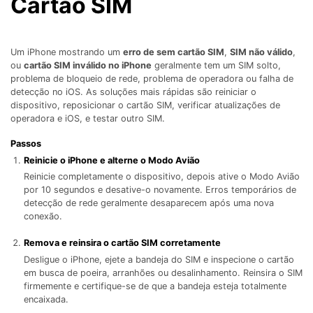
Cartão SIM
Gerenciador de dados
Ver Todos Os Aplicativos
Reparar Celular
Um iPhone mostrando um
erro de sem cartão SIM
,
SIM não válido
,
Proteção do celular
ou
cartão SIM inválido no iPhone
geralmente tem um SIM solto,
problema de bloqueio de rede, problema de operadora ou falha de
detecção no iOS. As soluções mais rápidas são reiniciar o
dispositivo, reposicionar o cartão SIM, verificar atualizações de
Encontre Mais Soluções
operadora e iOS, e testar outro SIM.
Passos
Reinicie o iPhone e alterne o Modo Avião
Reinicie completamente o dispositivo, depois ative o Modo Avião
por 10 segundos e desative-o novamente. Erros temporários de
detecção de rede geralmente desaparecem após uma nova
conexão.
Remova e reinsira o cartão SIM corretamente
Desligue o iPhone, ejete a bandeja do SIM e inspecione o cartão
em busca de poeira, arranhões ou desalinhamento. Reinsira o SIM
firmemente e certifique-se de que a bandeja esteja totalmente
encaixada.