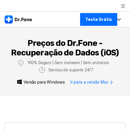
Produtos em destaque
Dr.Fone
Teste Grátis
Criatividade digital com IA generativa
Negócios
Toolkit Completo
Utilitários
Preços do Dr.Fone -
Visão geral
Veja Toolkit Completo >
Sobre nós
Recuperação de Dados (iOS)
Productos
Soluções
Sala de imprensa
100% Seguro | Sem malware | Sem anúncios
Para PC
Guia & Suporte
Serviço de suporte 24/7
Loja
Para Celular
Ações rápidas
Versão para Windows
Ir para a versão Mac
Recursos
Online
Dicas
Transferir Dados
Centro de Ajuda
Gerenciador de dados
Ver Todos Os Aplicativos
Reparar Celular