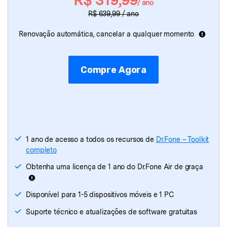
/ ano
Dr.Fone
- Reparação do Sistema
R$ 639,99 / ano
Dr.Fone
- Eliminador de Dados
Renovação automática, cancelar a qualquer momento
Dr.Fone
- Recuperação de Dados
Compre Agora
Dr.Fone
- Transferência do WhatsApp
Dr.Fone
- Transferir Celular
Dr.Fone - Reparação de iTunes
1 ano de acesso a todos os recursos de
Dr.Fone – Toolkit
completo
Obtenha uma licença de 1 ano do Dr.Fone Air de graça
Disponível para 1-5 dispositivos móveis e 1 PC
Suporte técnico e atualizações de software gratuitas