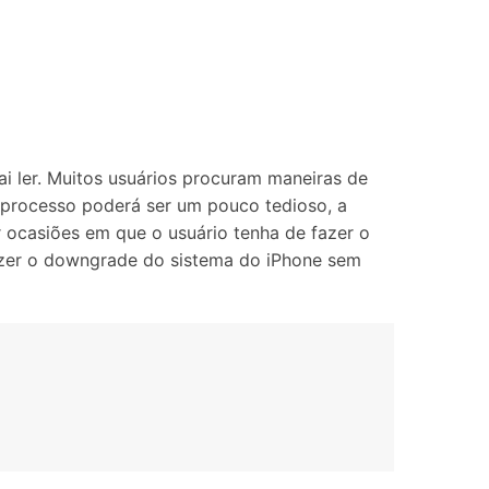
Localização Virtual
Mudar Localização iOS e
Android
ai ler. Muitos usuários procuram maneiras de
 processo poderá ser um pouco tedioso, a
 ocasiões em que o usuário tenha de fazer o
zer o downgrade do sistema do iPhone sem