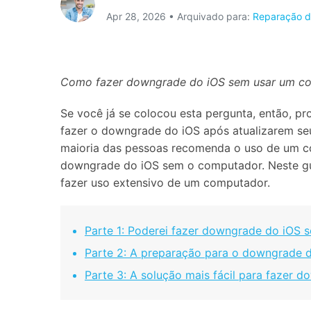
Apr 28, 2026 • Arquivado para:
Reparação d
Consertar erros
Abrir APP
Abrir APP
Como fazer downgrade do iOS sem usar um c
Se você já se colocou esta pergunta, então, pr
fazer o downgrade do iOS após atualizarem seu
Abrir APP
Abrir APP
maioria das pessoas recomenda o uso de um co
downgrade do iOS sem o computador. Neste gu
fazer uso extensivo de um computador.
Parte 1: Poderei fazer downgrade do iOS 
Parte 2: A preparação para o downgrade 
Parte 3: A solução mais fácil para fazer 