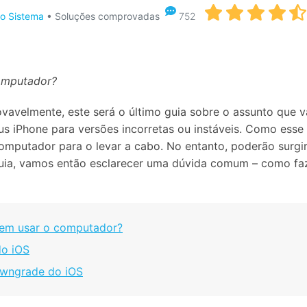
Apagador de Dados
o Sistema
• Soluções comprovadas
752
Ver todos os produtos
 do iTunes
Apagar
Apagar
dados
dados
iPhone
Android
Ver Todos Os Aplicativos
omputador?
ovavelmente, este será o último guia sobre o assunto que v
s iPhone para versões incorretas ou instáveis. Como esse
mputador para o levar a cabo. No entanto, poderão surgir
ia, vamos então esclarecer uma dúvida comum – como fa
sem usar o computador?
do iOS
downgrade do iOS