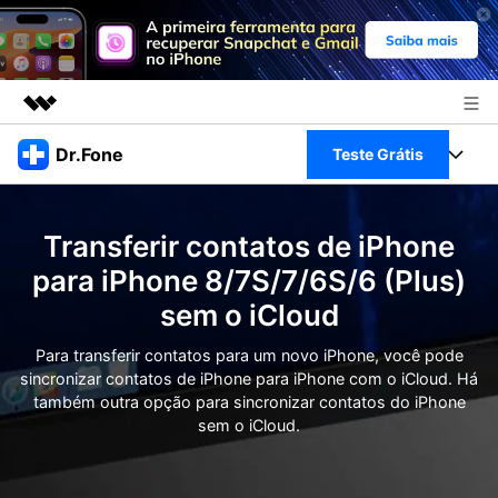
Produtos em destaque
Dr.Fone
Teste Grátis
Criatividade digital com IA generativa
Negócios
Toolkit Completo
Utilitários
Transferir contatos de iPhone
Visão geral
Sobre nós
Veja Toolkit Completo >
para iPhone 8/7S/7/6S/6 (Plus)
Productos
Soluções
sem o iCloud
Sala de imprensa
Para PC
Guia & Suporte
Para transferir contatos para um novo iPhone, você pode
Loja
sincronizar contatos de iPhone para iPhone com o iCloud. Há
Para Celular
Ações rápidas
também outra opção para sincronizar contatos do iPhone
Recursos
sem o iCloud.
Online
Dicas
Transferir Dados
Entrar
Centro de Ajuda