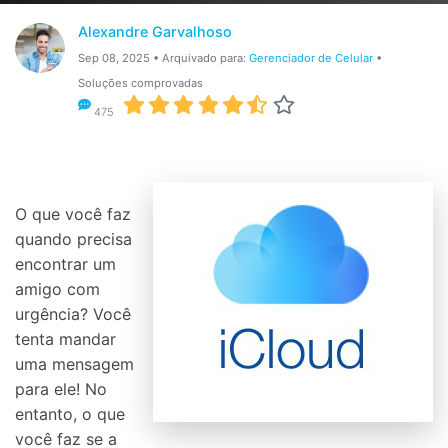
Gerenciador de dados
Ver Todos Os Aplicativos
Alexandre Garvalhoso
Reparar Celular
Sep 08, 2025 • Arquivado para:
Gerenciador de Celular
•
Soluções comprovadas
Proteção do celular
475
Encontre Mais Soluções
O que você faz
quando precisa
encontrar um
amigo com
urgência? Você
tenta mandar
uma mensagem
para ele! No
entanto, o que
você faz se a