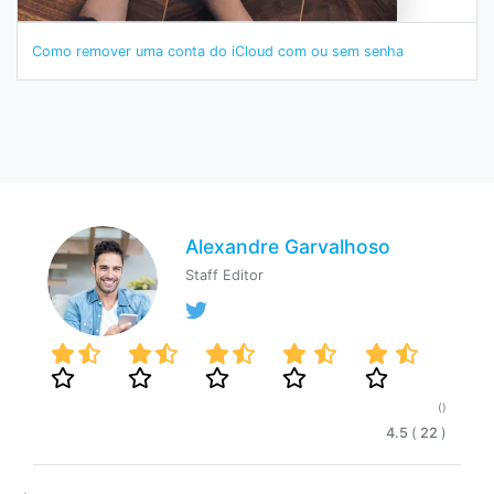
Como remover uma conta do iCloud com ou sem senha
Alexandre Garvalhoso
Staff Editor
()
4.5
(
22
)