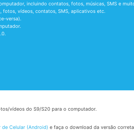
computador, incluindo contatos, fotos, músicas, SMS e muit
 fotos, vídeos, contatos, SMS, aplicativos etc.
ce-versa).
mputador.
.0.
 fotos/vídeos do S9/S20 para o computador.
r de Celular (Android)
e faça o download da versão correta 