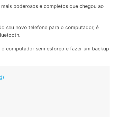
Localização Virtual
 mais poderosos e completos que chegou ao
Mudar Localização iOS e
Android
, do seu novo telefone para o computador, é
luetooth.
ara o computador sem esforço e fazer um backup
d)