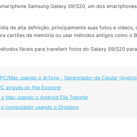
Apagador de Dados
l smartphone Samsung Galaxy S9/S20, um dos smartphones
Ver todos os produtos
 do iTunes
Apagar
Apagar
dados
dados
iPhone
Android
Ver Todos Os Aplicativos
ídia de alta definição, principalmente suas fotos e vídeos
para cartões de memória ou usar métodos antigos como o B
 métodos fáceis para transferir fotos do Galaxy S9/S20 p
 PC/Mac usando o dr.fone - Gerenciador de Celular (Androi
C através do File Explorer
 o Mac usando o Android File Transfer
ra o computador usando o Dropbox