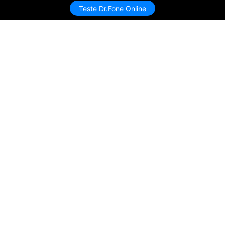
Teste Dr.Fone Online
Produtos Maravilhosos
Wondershare
Explore IA
Centro de Ajuda