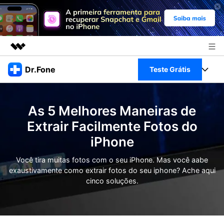
Produtos em destaque
Dr.Fone
Teste Grátis
Criatividade digital com IA generativa
Negócios
Toolkit Completo
Utilitários
As 5 Melhores Maneiras de
Visão geral
Sobre nós
Veja Toolkit Completo >
Extrair Facilmente Fotos do
Productos
Soluções
iPhone
Sala de imprensa
Para PC
Guia & Suporte
Você tira muitas fotos com o seu iPhone. Mas você aabe
Loja
exaustivamente como extrair fotos do seu iphone? Ache aqui
Para Celular
Ações rápidas
cinco soluções.
Recursos
Online
Dicas
Transferir Dados
Entrar
Centro de Ajuda