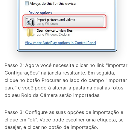
Passo 2: Agora você necessita clicar no link "Importar
Configurações" na janela resultante. Em seguida,
Controle seu celular com Dr.Fone
clique no botão Procurar ao lado do campo "Importar
50M+ usuários, 17+ anos
para" e você poderá alterar a pasta na qual as fotos
Desbloqueie e repare seu celular
do seu Rolo da Câmera serão importadas.
Recupere, proteja e transfira dados faclimente
Tecnologia de IA, sem complicação
Passo 3: Configure as suas opções de importação e
Teste Online
Abrir APP
clique em "ok". Você pode escolher uma etiqueta, se
desejar, e clicar no botão de importação.