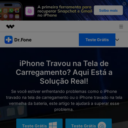
Produtos em destaque
Dr.Fone
Teste Grátis
Criatividade digital com IA generativa
Negócios
Toolkit Completo
Utilitários
iPhone Travou na Tela de
Visão geral
Sobre nós
Veja Toolkit Completo >
Carregamento? Aqui Está a
Productos
Soluções
Solução Real!
Sala de imprensa
Para PC
Guia & Suporte
Se você estiver enfrentando problemas como o iPhone
Loja
travado na tela de carregamento ou o iPhone travado na tela
Para Celular
Ações rápidas
vermelha da bateria, este artigo te ajudará a superar esse
Recursos
problema.
Online
Dicas
Transferir Dados
Entrar
Teste Grátis
Teste Grátis
Centro de Ajuda