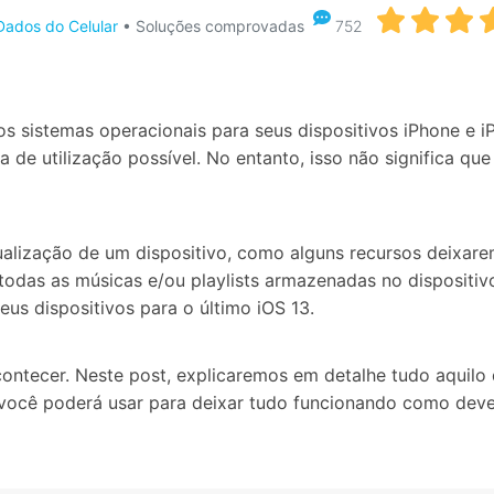
Apagador de Dados
ados do Celular
• Soluções comprovadas
752
Ver todos os produtos
 do iTunes
Apagar
Apagar
dados
dados
iPhone
Android
Ver Todos Os Aplicativos
s sistemas operacionais para seus dispositivos iPhone e i
a de utilização possível. No entanto, isso não significa q
alização de um dispositivo, como alguns recursos deixare
das as músicas e/ou playlists armazenadas no dispositivo
us dispositivos para o último iOS 13.
contecer. Neste post, explicaremos em detalhe tudo aquilo 
 você poderá usar para deixar tudo funcionando como dev