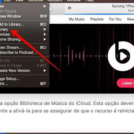
a opção Biblioteca de Música do iCloud. Esta opção deverá 
ente a ativá-la para se assegurar de que o recurso é reini