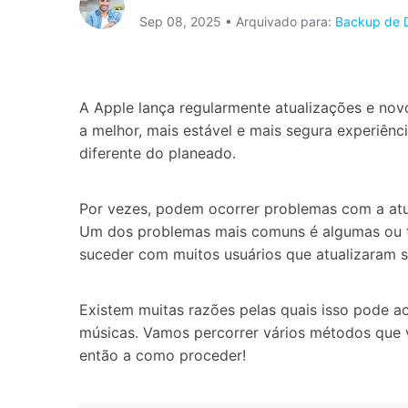
Sep 08, 2025 • Arquivado para:
Backup de D
Consertar erros
Abrir APP
Abrir APP
A Apple lança regularmente atualizações e novo
a melhor, mais estável e mais segura experiênci
diferente do planeado.
Abrir APP
Abrir APP
Por vezes, podem ocorrer problemas com a atu
Um dos problemas mais comuns é algumas ou to
suceder com muitos usuários que atualizaram se
Existem muitas razões pelas quais isso pode a
músicas. Vamos percorrer vários métodos que
então a como proceder!