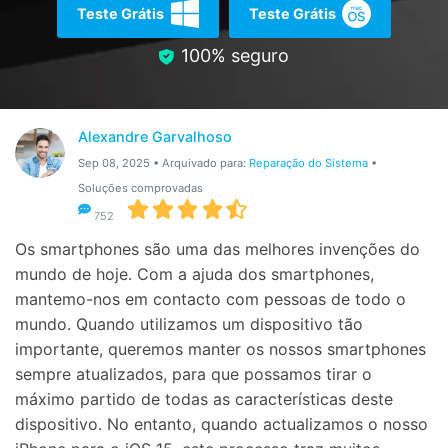
Gerenciador de dados
Ver Todos Os Aplicativos
Teste Grátis
Teste Grátis
Reparar Celular
100% seguro
Proteção do celular
Alexandre Garvalhoso
Encontre Mais Soluções
Sep 08, 2025 • Arquivado para:
Reparação do Sistema
•
Soluções comprovadas
752
Os smartphones são uma das melhores invenções do
mundo de hoje. Com a ajuda dos smartphones,
mantemo-nos em contacto com pessoas de todo o
mundo. Quando utilizamos um dispositivo tão
importante, queremos manter os nossos smartphones
sempre atualizados, para que possamos tirar o
máximo partido de todas as características deste
dispositivo. No entanto, quando actualizamos o nosso