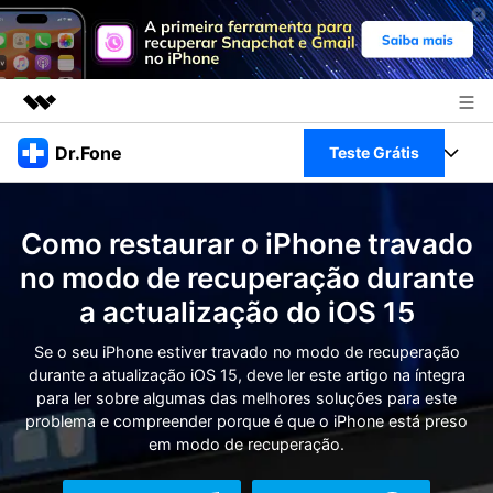
Produtos em destaque
Dr.Fone
Teste Grátis
Criatividade digital com IA generativa
Negócios
Toolkit Completo
Utilitários
Como restaurar o iPhone travado
Visão geral
Sobre nós
Veja Toolkit Completo >
no modo de recuperação durante
Productos
Soluções
a actualização do iOS 15
Sala de imprensa
Para PC
Guia & Suporte
Se o seu iPhone estiver travado no modo de recuperação
Loja
durante a atualização iOS 15, deve ler este artigo na íntegra
Para Celular
Ações rápidas
para ler sobre algumas das melhores soluções para este
Recursos
problema e compreender porque é que o iPhone está preso
Online
Dicas
em modo de recuperação.
Transferir Dados
Entrar
Centro de Ajuda