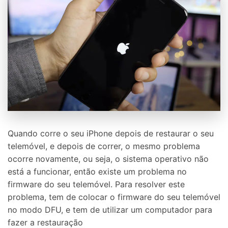
Controle seu celular com Dr.Fone
50M+ usuários, 17+ anos
Desbloqueie e repare seu celular
Recupere, proteja e transfira dados faclimente
Tecnologia de IA, sem complicação
Teste Online
Abrir APP
Quando corre o seu iPhone depois de restaurar o seu
telemóvel, e depois de correr, o mesmo problema
ocorre novamente, ou seja, o sistema operativo não
está a funcionar, então existe um problema no
firmware do seu telemóvel. Para resolver este
problema, tem de colocar o firmware do seu telemóvel
no modo DFU, e tem de utilizar um computador para
fazer a restauração