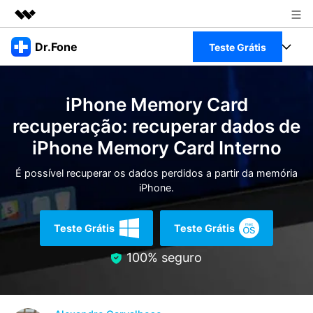
Produtos em destaque
Dr.Fone
Teste Grátis
Criatividade digital com IA generativa
Negócios
Toolkit Completo
Utilitários
iPhone Memory Card
Visão geral
Sobre nós
Veja Toolkit Completo >
recuperação: recuperar dados de
Productos
Soluções
iPhone Memory Card Interno
Sala de imprensa
Para PC
Guia & Suporte
É possível recuperar os dados perdidos a partir da memória
Loja
iPhone.
Para Celular
Ações rápidas
Recursos
Online
Dicas
Teste Grátis
Teste Grátis
Transferir Dados
Entrar
100% seguro
Centro de Ajuda
Gerenciador de dados
Ver Todos Os Aplicativos
Reparar Celular