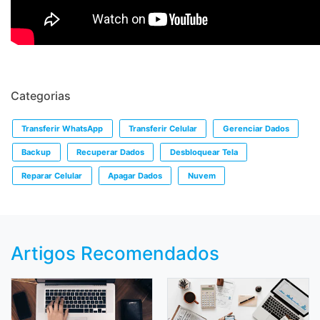
Categorias
Transferir WhatsApp
Transferir Celular
Gerenciar Dados
Backup
Recuperar Dados
Desbloquear Tela
Reparar Celular
Apagar Dados
Nuvem
Artigos Recomendados