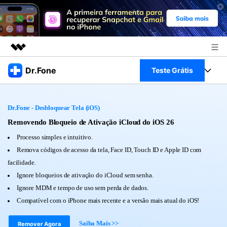
Produtos em destaque
Dr.Fone
Teste Grátis
Criatividade digital com IA generativa
Negócios
Toolkit Completo
Utilitários
Dr.Fone - Desbloquear Tela (iOS)
Visão geral
Sobre nós
Veja Toolkit Completo >
Removendo Bloqueio de Ativação iCloud do iOS 26
Productos
Soluções
Processo simples e intuitivo.
Sala de imprensa
Para PC
Remova códigos de acesso da tela, Face ID, Touch ID e Apple ID com
Guia & Suporte
facilidade.
Loja
Para Celular
Ignore bloqueios de ativação do iCloud sem senha.
Ações rápidas
Recursos
Ignore MDM e tempo de uso sem perda de dados.
Online
Dicas
Compatível com o iPhone mais recente e a versão mais atual do iOS!
Transferir Dados
Entrar
Saiba Mais >>
Centro de Ajuda
Remover Agora