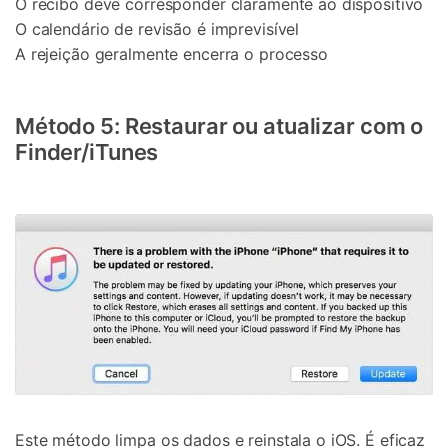
Controle seu celular com Dr.Fone
O recibo deve corresponder claramente ao dispositivo
O calendário de revisão é imprevisível
50M+ usuários, 17+ anos
A rejeição geralmente encerra o processo
Desbloqueie e repare seu celular
Recupere, proteja e transfira dados faclimente
Tecnologia de IA, sem complicação
Método 5: Restaurar ou atualizar com o
Teste Online
Abrir APP
Finder/iTunes
Este método limpa os dados e reinstala o iOS. É eficaz