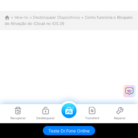
>
How-to
>
Desbloquear Dispositivos
> Como funciona o Bloqueio
de Ativação do iCloud no iOS 26
Recuperar
Desbloquear
Transferir
Reparar
Teste Dr.Fone Online