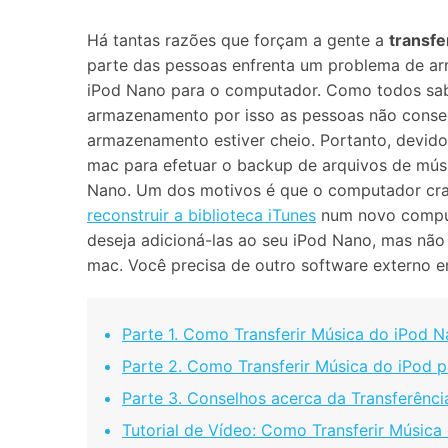
Consertar erros
Há tantas razões que forçam a gente a
transfe
Abrir APP
parte das pessoas enfrenta um problema de arm
iPod Nano para o computador. Como todos s
Abrir APP
armazenamento por isso as pessoas não conse
armazenamento estiver cheio. Portanto, devido 
mac para efetuar o backup de arquivos de músi
Nano. Um dos motivos é que o computador cra
Abrir APP
Abrir APP
reconstruir a biblioteca iTunes
num novo comput
deseja adicioná-las ao seu iPod Nano, mas não
mac. Você precisa de outro software externo 
Parte 1. Como Transferir Música do iPod 
Parte 2. Como Transferir Música do iPod
Parte 3. Conselhos acerca da Transferênci
Tutorial de Vídeo: Como Transferir Músic