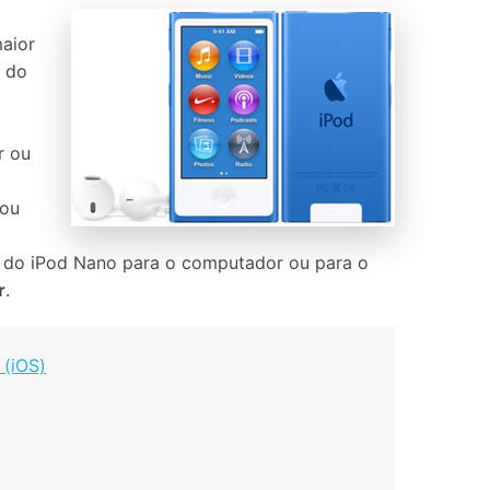
Localização Virtual
Mudar Localização iOS e
maior
Android
s do
r ou
 ou
ca do iPod Nano para o computador ou para o
r
.
 (iOS)