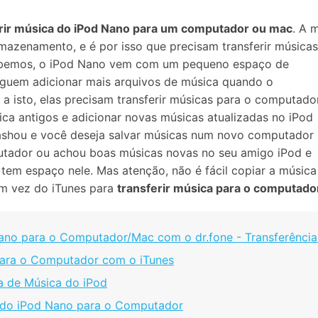
Apagador de Dados
Ver todos os produtos
 do iTunes
rir música do iPod Nano para um computador ou mac
. A 
Apagar
Apagar
dados
dados
azenamento, e é por isso que precisam transferir música
iPhone
Android
Ver Todos Os Aplicativos
abemos, o iPod Nano vem com um pequeno espaço de
guem adicionar mais arquivos de música quando o
a isto, elas precisam transferir músicas para o computado
ca antigos e adicionar novas músicas atualizadas no iPod
shou e você deseja salvar músicas num novo computador
ador ou achou boas músicas novas no seu amigo iPod e
 tem espaço nele. Mas atenção, não é fácil copiar a músi
em vez do iTunes para
transferir música para o computado
Nano para o Computador/Mac com o dr.fone - Transferência
 para o Computador com o iTunes
a de Música do iPod
a do iPod Nano para o Computador