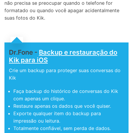
não precisa se preocupar quando o telefone for
formatado ou quando você apagar acidentalmente
suas fotos do Kik.
Dr.Fone -
Backup e restauração do
Kik para iOS
Crie um backup para proteger suas conversas do
Kik
Faça backup do histórico de conversas do Kik
com apenas um clique.
Restaure apenas os dados que você quiser.
Exporte qualquer item do backup para
impressão ou leitura.
Totalmente confiável, sem perda de dados.