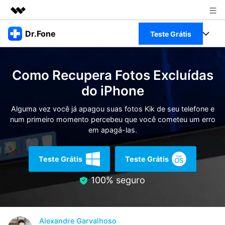
Produtos em destaque
Dr.Fone
Teste Grátis
Criatividade digital com IA generativa
Negócios
Toolkit Completo
Utilitários
Como Recupera Fotos Excluídas
Visão geral
Sobre nós
Veja Toolkit Completo >
do iPhone
Productos
Soluções
Sala de imprensa
Alguma vez você já apagou suas fotos Kik de seu telefone e
Para PC
Guia & Suporte
num primeiro momento percebeu que você cometeu um erro
em apagá-las.
Loja
Para Celular
Ações rápidas
Recursos
Teste Grátis
Teste Grátis
Online
Dicas
Transferir Dados
100% seguro
Entrar
Centro de Ajuda
Gerenciador de dados
Ver Todos Os Aplicativos
Reparar Celular
Alexandre Garvalhoso