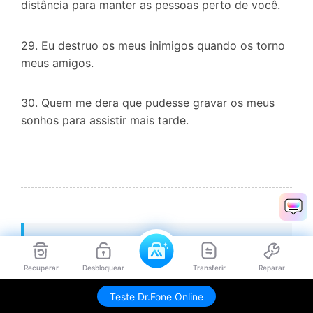
distância para manter as pessoas perto de você.
29. Eu destruo os meus inimigos quando os torno
meus amigos.
30. Quem me dera que pudesse gravar os meus
sonhos para assistir mais tarde.
Parte 4: Frases Românticas para
Status de WhatsApp
Recuperar
Desbloquear
Transferir
Reparar
Teste Dr.Fone Online
Os estados românticos no WhatsApp mostram o