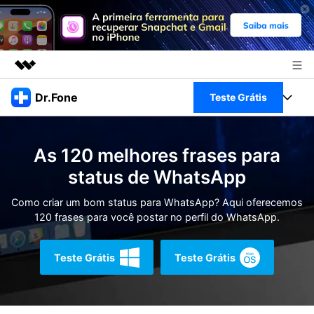
Produtos em destaque
Dr.Fone
Teste Grátis
Criatividade digital com IA generativa
Negócios
Toolkit Completo
Utilitários
As 120 melhores frases para
Visão geral
Sobre nós
Veja Toolkit Completo >
status de WhatsApp
Productos
Soluções
Sala de imprensa
Como criar um bom status para WhatsApp? Aqui oferecemos
Para PC
Guia & Suporte
120 frases para você postar no perfil do WhatsApp.
Loja
Para Celular
Ações rápidas
Recursos
Teste Grátis
Teste Grátis
Online
Dicas
Transferir Dados
Entrar
Centro de Ajuda