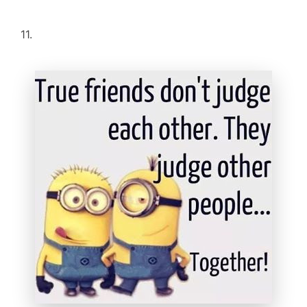
Controle seu celular com Dr.Fone
50M+ usuários, 17+ anos
11.
Desbloqueie e repare seu celular
Recupere, proteja e transfira dados faclimente
Tecnologia de IA, sem complicação
Teste Online
Abrir APP