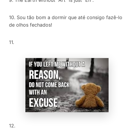
9. The Earth without "Art" is just "Eh".
10. Sou tão bom a dormir que até consigo fazê-lo
de olhos fechados!
11.
12.