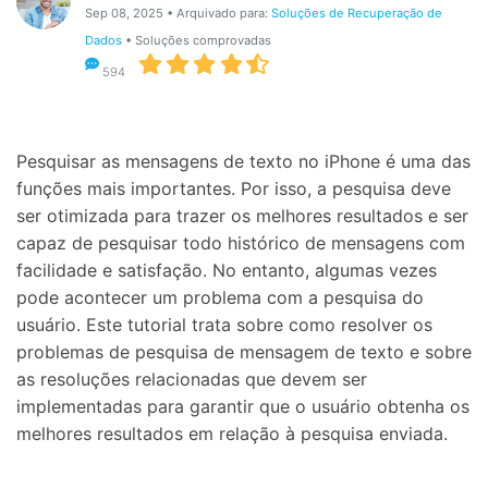
Gerenciador de dados
Ver Todos Os Aplicativos
Sep 08, 2025 • Arquivado para:
Soluções de Recuperação de
Dados
• Soluções comprovadas
Reparar Celular
594
Proteção do celular
Pesquisar as mensagens de texto no iPhone é uma das
Encontre Mais Soluções
funções mais importantes. Por isso, a pesquisa deve
ser otimizada para trazer os melhores resultados e ser
capaz de pesquisar todo histórico de mensagens com
facilidade e satisfação. No entanto, algumas vezes
pode acontecer um problema com a pesquisa do
usuário. Este tutorial trata sobre como resolver os
problemas de pesquisa de mensagem de texto e sobre
as resoluções relacionadas que devem ser
implementadas para garantir que o usuário obtenha os
melhores resultados em relação à pesquisa enviada.