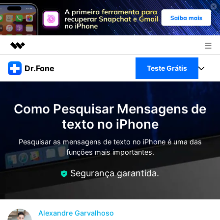
Produtos em destaque
Dr.Fone
Teste Grátis
Criatividade digital com IA generativa
Negócios
Toolkit Completo
Utilitários
Como Pesquisar Mensagens de
Visão geral
Sobre nós
Veja Toolkit Completo >
texto no iPhone
Productos
Soluções
Sala de imprensa
Pesquisar as mensagens de texto no iPhone é uma das
Para PC
Guia & Suporte
funções mais importantes.
Loja
Para Celular
Segurança garantida.
Ações rápidas
Recursos
Online
Dicas
Transferir Dados
Entrar
Alexandre Garvalhoso
Centro de Ajuda