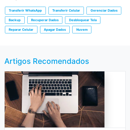
Transferir WhatsApp
Transferir Celular
Gerenciar Dados
Backup
Recuperar Dados
Desbloquear Tela
Reparar Celular
Apagar Dados
Nuvem
Artigos Recomendados