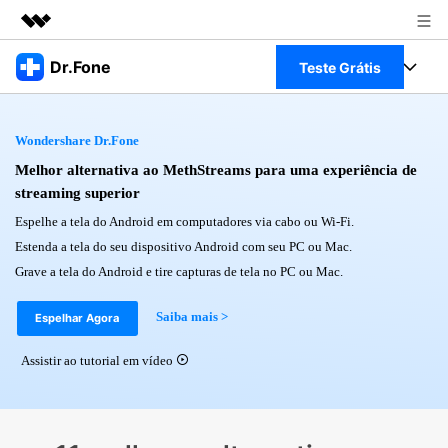
Produtos em destaque
Dr.Fone
Teste Grátis
Criatividade digital com IA generativa
Negócios
Toolkit Completo
Utilitários
Wondershare Dr.Fone
Visão geral
Sobre nós
Veja Toolkit Completo >
Melhor alternativa ao MethStreams para uma experiência de
Productos
Soluções
streaming superior
Sala de imprensa
Para PC
Espelhe a tela do Android em computadores via cabo ou Wi-Fi.
Guia & Suporte
Estenda a tela do seu dispositivo Android com seu PC ou Mac.
Loja
Para Celular
Grave a tela do Android e tire capturas de tela no PC ou Mac.
Ações rápidas
Recursos
Online
Saiba mais >
Espelhar Agora
Dicas
Transferir Dados
Entrar
Assistir ao tutorial em vídeo
Centro de Ajuda
Gerenciador de dados
Ver Todos Os Aplicativos
Reparar Celular