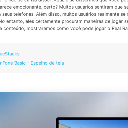
Apagador de Dados
arece emocionante, certo? Muitos usuários sentiram que se
Ver todos os produtos
 do iTunes
Apagar
Apagar
 seus telefones. Além disso, muitos usuários realmente se
dados
dados
No entanto, eles certamente procuram maneiras de jogar s
iPhone
Android
Ver Todos Os Aplicativos
este conteúdo, mostraremos como você pode jogar o Real R
lueStacks
.Fone Basic - Espelho de tela