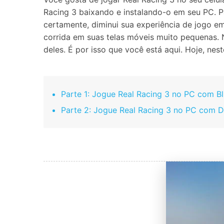
Racing 3 baixando e instalando-o em seu PC. P
Consertar erros
certamente, diminui sua experiência de jogo em
Abrir APP
corrida em suas telas móveis muito pequenas. 
deles. É por isso que você está aqui. Hoje, n
Abrir APP
Parte 1: Jogue Real Racing 3 no PC com B
Abrir APP
Abrir APP
Parte 2: Jogue Real Racing 3 no PC com Dr