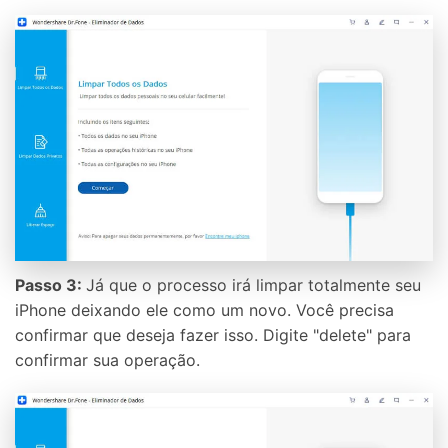
Controle seu celular com Dr.Fone
50M+ usuários, 17+ anos
Desbloqueie e repare seu celular
Recupere, proteja e transfira dados faclimente
Tecnologia de IA, sem complicação
Teste Online
Abrir APP
Passo 3:
Já que o processo irá limpar totalmente seu
iPhone deixando ele como um novo. Você precisa
confirmar que deseja fazer isso. Digite "delete" para
confirmar sua operação.