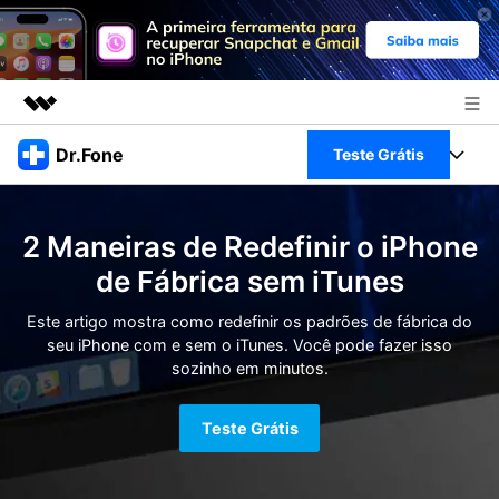
Produtos em destaque
Dr.Fone
Teste Grátis
Criatividade digital com IA generativa
Negócios
Toolkit Completo
Utilitários
2 Maneiras de Redefinir o iPhone
Visão geral
Sobre nós
Veja Toolkit Completo >
de Fábrica sem iTunes
Productos
Soluções
Sala de imprensa
Este artigo mostra como redefinir os padrões de fábrica do
Para PC
Guia & Suporte
seu iPhone com e sem o iTunes. Você pode fazer isso
sozinho em minutos.
Loja
Para Celular
Ações rápidas
Recursos
Teste Grátis
Online
Dicas
Transferir Dados
Entrar
Centro de Ajuda