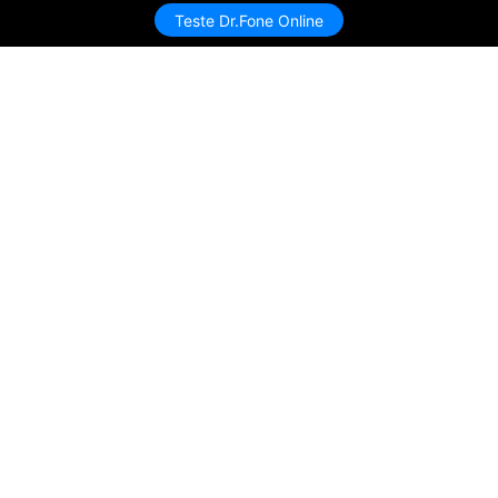
Teste Dr.Fone Online
Produtos Maravilhosos
Wondershare
Explore IA
Centro de Ajuda